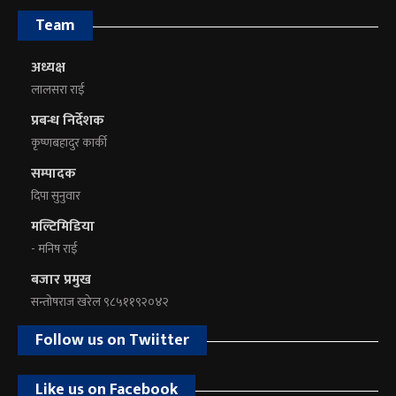
Team
अध्यक्ष
लालसरा राई
प्रबन्ध निर्देशक
कृष्णबहादुर कार्की
सम्पादक
दिपा सुनुवार
मल्टिमिडिया
- मनिष राई
बजार प्रमुख
सन्तोषराज खरेल ९८५११९२०४२
Follow us on Twiitter
Like us on Facebook