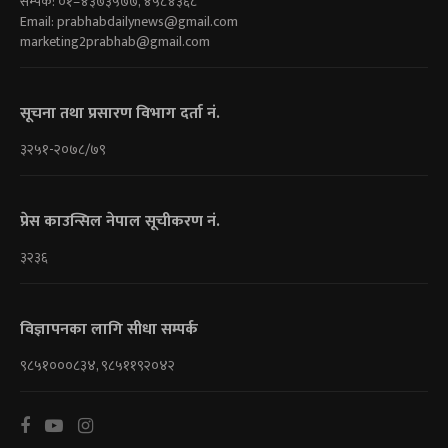
सम्पर्क: ०१–४३७३५७७, ४५८४३६८
Email:
prabhabdailynews@gmail.com
marketing2prabhab@gmail.com
सूचना तथा प्रसारण विभाग दर्ता नं.
३२५१-२०७८/७९
प्रेस काउन्सिल नेपाल सूचीकरण नं.
३२३६
विज्ञापनका लागि सीधा सम्पर्क
९८५१०००८३४, ९८५११९२०४२