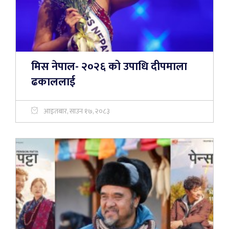
मिस नेपाल- २०२६ को उपाधि दीपमाला
ढकाललाई
आइतबार, साउन १७, २०८३