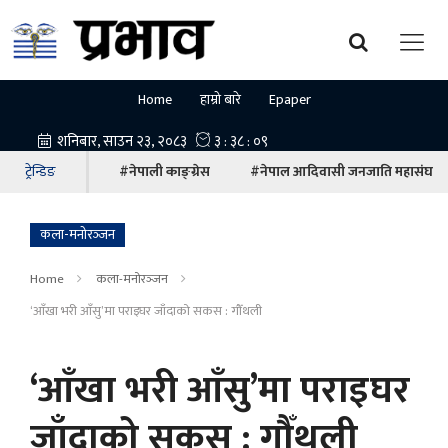
Home
हाम्रो बारे
Epaper
ट्रेन्डिङ
#नेपाली काङ्ग्रेस
#नेपाल आदिवासी जनजाति महासंघ
कला-मनोरञ्‍जन
Home
कला-मनोरञ्‍जन
‘आँखा भरी आँसु’मा पराइघर जाँदाको सकस : गौँथली
‘आँखा भरी आँसु’मा पराइघर
जाँदाको सकस : गौँथली