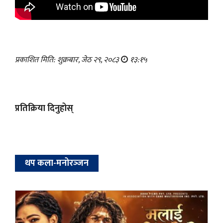
प्रकाशित मिति: शुक्रबार, जेठ २९, २०८३
१३:१५
प्रतिक्रिया दिनुहोस्
थप कला-मनोरञ्‍जन