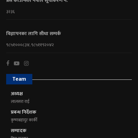
प्रेस काउन्सिल नेपाल सूचीकरण नं.
३२३६
विज्ञापनका लागि सीधा सम्पर्क
९८५१०००८३४, ९८५११९२०४२
Team
अध्यक्ष
लालसरा राई
प्रबन्ध निर्देशक
कृष्णबहादुर कार्की
सम्पादक