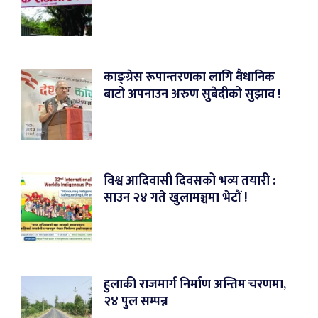
काङ्ग्रेस रूपान्तरणका लागि वैधानिक
बाटो अपनाउन अरुण सुबेदीको सुझाव !
विश्व आदिवासी दिवसको भव्य तयारी :
साउन २४ गते खुलामञ्चमा भेटौं !
हुलाकी राजमार्ग निर्माण अन्तिम चरणमा,
२४ पुल सम्पन्न