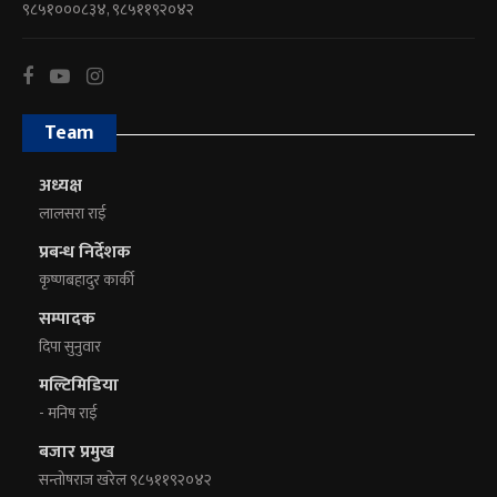
९८५१०००८३४, ९८५११९२०४२
Team
अध्यक्ष
लालसरा राई
प्रबन्ध निर्देशक
कृष्णबहादुर कार्की
सम्पादक
दिपा सुनुवार
मल्टिमिडिया
- मनिष राई
बजार प्रमुख
सन्तोषराज खरेल ९८५११९२०४२