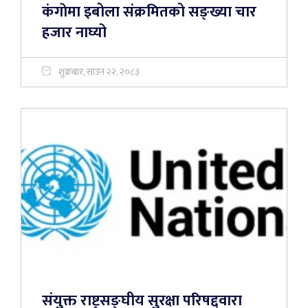
कंगाेमा इबोला संक्रमितको सङ्ख्या चार
हजार नाघ्यो
शुक्रबार, साउन २२, २०८३
संयुक्त राष्ट्रसङ्घीय सुरक्षा परिषद्द्वारा