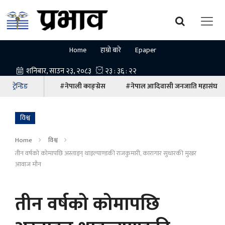
Home
हाम्रो बारे
Epaper
ट्रेन्डिङ
#नेपाली काङ्ग्रेस
#नेपाल आदिवासी जनजाति महासंघ
विश्व
Home
विश्व
तीन वर्षको कोमापछि अस्ताइन् थाइल्याण्डकी राजकुमारी, कारागार सुधारकी मुखर
आवाज मौन
तीन वर्षको कोमापछि