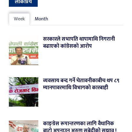
लोकप्रिय
Week
Month
सरकारले सभापति थापामाथि निगरानी
बढाएको कांग्रेसको आरोप
व्यवसाय बन्द गर्ने चेतावनीकाबीच थप ८९
म्यानपावरमाथि विभागको कारबाही
काङ्ग्रेस रूपान्तरणका लागि वैधानिक
बाटो अपनाउन अरुण सुबेदीको सुझाव !