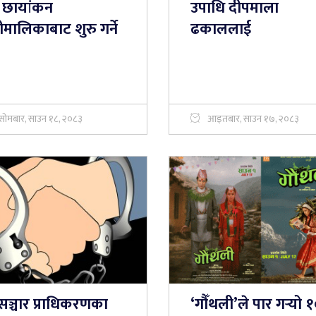
 छायांकन
उपाधि दीपमाला
मालिकाबाट शुरु गर्ने
ढकाललाई
सोमबार, साउन १८, २०८३
आइतबार, साउन १७, २०८३
सञ्चार प्राधिकरणका
‘गौँथली’ले पार गर्‍यो 