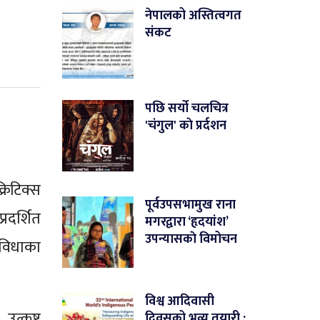
नेपालको अस्तित्वगत
संकट
पछि सर्यो चलचित्र
'चंगुल' काे प्रर्दशन
रिटिक्स
पूर्वउपसभामुख राना
रदर्शित
मगरद्वारा ‘हृदयांश’
उपन्यासकाे विमोचन
 विधाका
विश्व आदिवासी
उत्कृष्ट
दिवसको भव्य तयारी :