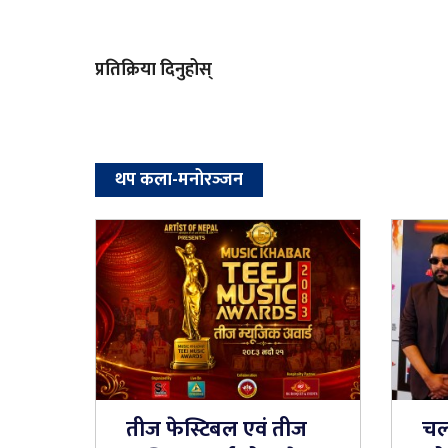
प्रतिक्रिया दिनुहोस्
थप कला-मनोरञ्‍जन
तीज फेस्टिबल एवं तीज
चलच