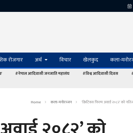
ेशिक रोजगार
अर्थ
विचार
खेलकुद
कला-मनोरञ
ाङ
#नेपाल आदिवासी जनजाति महासंघ
#विश्व आदिवासी दिवस
#
Home
कला-मनोरञ्‍जन
‘क्रिटिक्स फिल्म अवार्ड २०८२’ को नति
म अवार्ड २०८२’ को