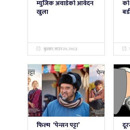
म्युजिक अवार्डको आवेदन
को
खुला
बडी
बुधबार, साउन २०, २०८३
फिल्म ‘पेन्सन पट्टा’
दूर