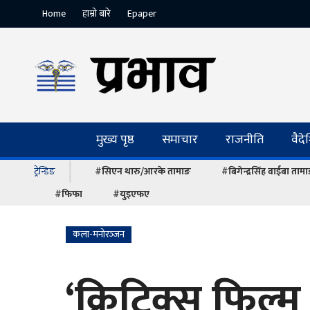
Home
हाम्रो बारे
Epaper
मुख्य पृष्ठ
समाचार
राजनीति
वैद
ट्रेन्डिङ
#सिएन थारु/आरके तामाङ
#बिगेन्द्रसिंह वाईबा ताम
#फिफा
#युइएफए
कला-मनोरञ्‍जन
‘क्रिटिक्स फिल्