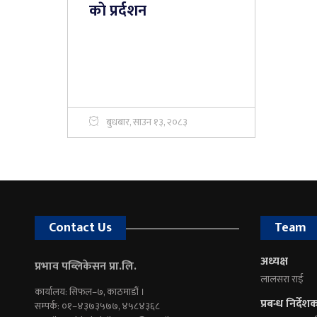
काे प्रर्दशन
बुधबार, साउन १३, २०८३
Contact Us
Team
अध्यक्ष
प्रभाव पब्लिकेसन प्रा.लि.
लालसरा राई
कार्यालय: सिफल–७, काठमाडौं ।
प्रबन्ध निर्देश
सम्पर्क: ०१–४३७३५७७, ४५८४३६८