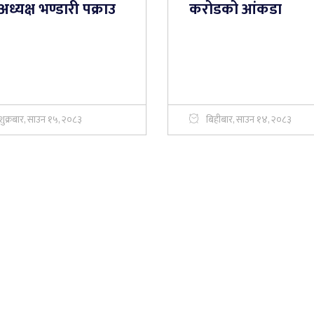
्वअध्यक्ष भण्डारी पक्राउ
करोडको आंकडा
शुक्रबार, साउन १५, २०८३
बिहीबार, साउन १४, २०८३