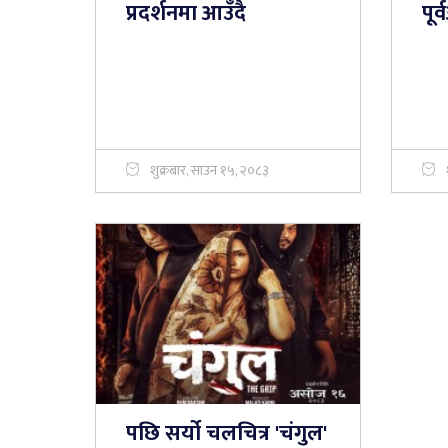
प्रदर्शनमा आउँदै
पूर
शुक्रबार, साउन १५, २०८३
पछि सर्यो चलचित्र 'चंगुल'