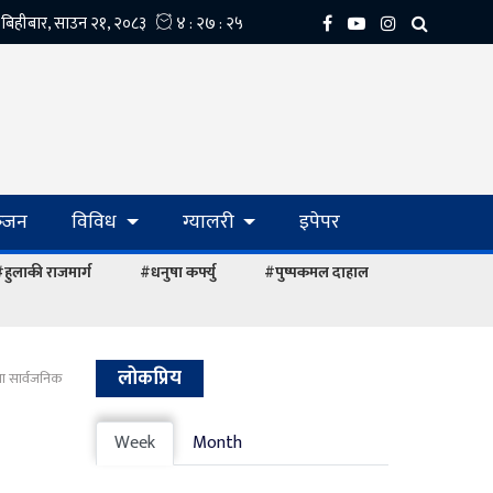
्‍जन
विविध
ग्यालरी
इपेपर
हुलाकी राजमार्ग
#धनुषा कर्फ्यु
#पुष्पकमल दाहाल
लोकप्रिय
जा सार्वजनिक
Week
Month