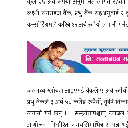
कूल २५ अर्ब रुपैयाँ अनुमानित लागत रहेको
लक्ष्मी सनराइज बैंक, प्रभु बैंक सहअगुवा
कन्सोर्टियमले करिब १९ अर्ब रुपैयाँ लगानी गर्न
जसमध्य ग्लोबल आइएमई बैंकले ५ अर्ब रुपैयाँ, सिद
प्रभु बैंकले ३ अर्ब ५० करोड रुपैयाँ, कृषि व
लगानी गर्ने छन् । सम्झौतापश्चात् ग्लोबल आ
आयोजना निर्धारित समयसिमाभित्र सम्पन्न भई रा