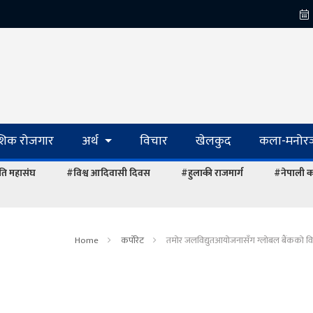
ेशिक रोजगार
अर्थ
विचार
खेलकुद
कला-मनोरञ
ि महासंघ
#विश्व आदिवासी दिवस
#हुलाकी राजमार्ग
#नेपाली का
Home
कर्पोरेट
तमोर जलविद्युतआयोजनासँग ग्लोबल बैंककाे वित