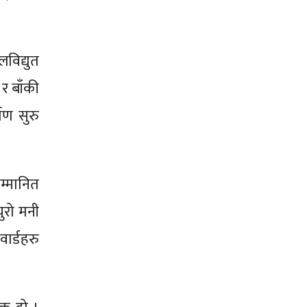
विद्युत
र बाँकी
ाण सुरु
म्मानित
युरो मनी
वार्डहरु