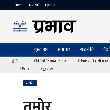
Home
हाम्रो बारे
Epaper
मुख्य पृष्ठ
समाचार
राजनीति
वैद
ट्रेन्डिङ
#बिगेन्द्रसिंह वाईबा तामाङ
#नेपाल आदिवासी जनजात
#फिफा
#युइएफए
कर्पोरेट
तमोर