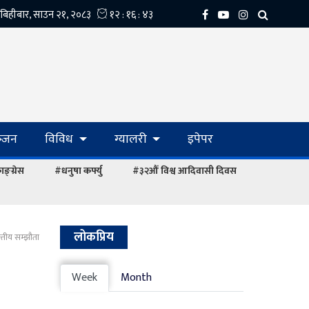
्‍जन
विविध
ग्यालरी
इपेपर
ङ्ग्रेस
#धनुषा कर्फ्यु
#३२औं विश्व आदिवासी दिवस
लोकप्रिय
्तीय सम्झौता
Week
Month