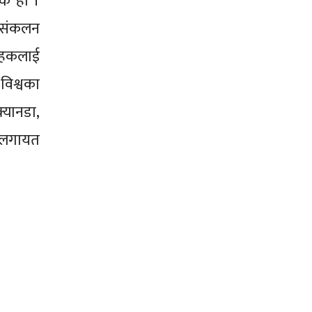
ंक हो ।
व संकलन
राहकलाई
 विश्वका
क्यानडा,
न लगायत