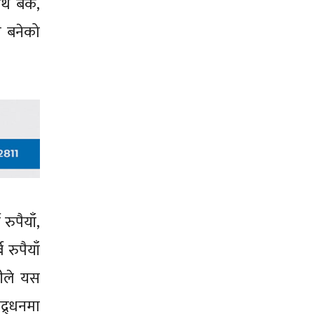
थ बैंक,
ा बनेको
रुपैयाँ,
 रुपैयाँ
मीले यस
द्र्धनमा