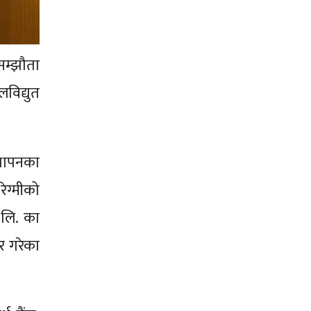
सम्झौता
िद्युत
्थापनका
ेग्मीको
 लि. का
र गरेका