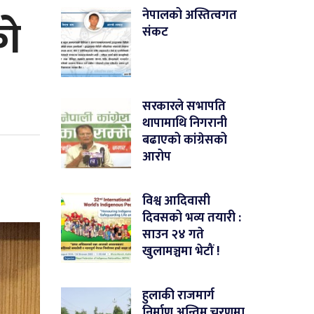
ाे
नेपालको अस्तित्वगत
संकट
सरकारले सभापति
थापामाथि निगरानी
बढाएको कांग्रेसको
आरोप
विश्व आदिवासी
दिवसको भव्य तयारी :
साउन २४ गते
खुलामञ्चमा भेटौं !
हुलाकी राजमार्ग
निर्माण अन्तिम चरणमा,