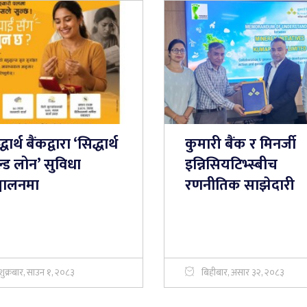
धार्थ बैंकद्वारा ‘सिद्धार्थ
कुमारी बैंक र मिनर्जी
्ड लोन’ सुविधा
इन्निसियटिभ्स्बीच
्चालनमा
रणनीतिक साझेदारी
शुक्रबार, साउन १, २०८३
बिहीबार, असार ३२, २०८३