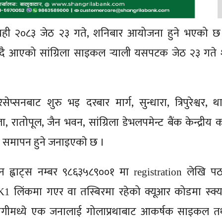
 यही २०८३ जेठ २३ गते, शनिबार आयोजना हुने भएको छ 
 आएको सांग्रिला साइकल र्‍याली यसपटक जेठ २३ गते 
ेप्सनबाट शुरु भइ दरबार मार्ग, सुन्धारा, त्रिपुरेश्वर, थ
ला, रातोपूल, जैन भवन, सांग्रिला डेभलपमेन्ट बैंक केन्द्रीय 
गेर समापन हुने जनाइएकाे छ ।
हुन ह्वाट्स नम्बर ९८६३५८९००१ मा
लेखि पठ
registration
लिंकमा गएर वा तस्बिरमा रहेको क्यूआर कोडमा स्क्य
K1
हभागीमध्ये एक जनालाई गोलाप्रथाबाट आकर्षक साइकल त