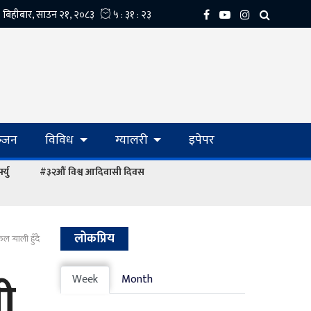
्‍जन
विविध
ग्यालरी
इपेपर
्यु
#३२औं विश्व आदिवासी दिवस
लोकप्रिय
र्‍याली हुँदै
ी
Week
Month