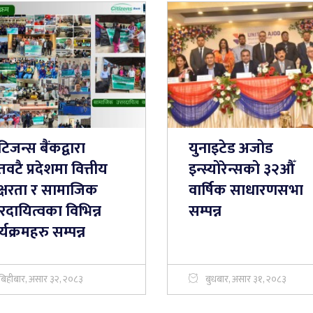
िजन्स बैंकद्वारा
युनाइटेड अजोड
वटै प्रदेशमा वित्तीय
इन्स्योरेन्सको ३२औँ
क्षरता र सामाजिक
वार्षिक साधारणसभा
तरदायित्वका विभिन्न
सम्पन्न
्यक्रमहरु सम्पन्न
बिहीबार, असार ३२, २०८३
बुधबार, असार ३१, २०८३