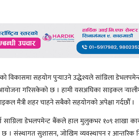
िकासमा सहयोग पुर्‍याउने उद्धेश्यले सांग्रिला डेभलपमेन्ट
ाली आयोजना गरिसकेको छ । हामी यसअघिका साइकल र्‍यालीम
इकल मैत्री शहर चाहने सबैको सहयोगको अपेक्षा गर्दछौँ ।
ा साग्रिला डेभलपमेन्ट बैंकले हाल मुलुकभर १०९ शाखा कार
ो छ । संस्थागत सुशासन, जोखिम व्यवस्थापन र आन्तरिक नि