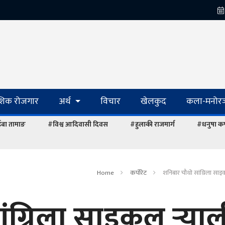
ेशिक रोजगार
अर्थ
विचार
खेलकुद
कला-मनोरञ
ाईबा तामाङ
#विश्व आदिवासी दिवस
#हुलाकी राजमार्ग
#धनुषा कर्फ
Home
कर्पोरेट
शनिबार चौथो सांग्रिला साइकल 
ग्रिला साइकल र्‍याल