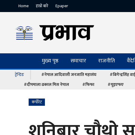
Home
हाम्रो बारे
Epaper
मुख्य पृष्ठ
समाचार
राजनीति
वैद
ट्रेन्डिङ
#नेपाल आदिवासी जनजाति महासंघ
#बिगेन्द्रसिंह व
#दीपमाला ढकाल मिस नेपाल
#फिफा
#युइएफए
कर्पोरेट
शनिबार चौथो सां