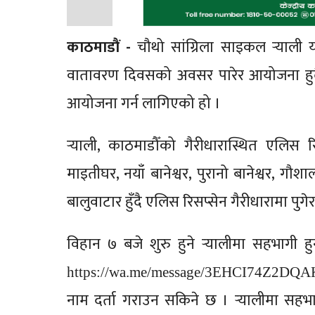
काठमाडाैं -
चौथो सांग्रिला साइकल र्‍याली
वातावरण दिवसको अवसर पारेर आयोजना हुदै
आयोजना गर्न लागिएको हो ।
र्‍याली, काठमाडौँको गैरीधारास्थित एलिस रिस
माइतीघर, नयाँ बानेश्वर, पुरानो बानेश्वर, गौशा
बालुवाटार हुँदै एलिस रिसप्सेन गैरीधारामा पु
विहान ७ बजे शुरु हुने र्‍यालीमा सहभागी 
https://wa.me/message/3EHCI74Z2DQA
नाम दर्ता गराउन सकिने छ । र्‍यालीमा स