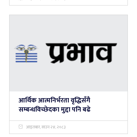
आर्थिक आत्मनिर्भरता वृद्धिसँगै
सम्बन्धविच्छेदका मुद्दा पनि बढे
आइतबार, साउन २४, २०८३