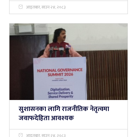
आइतबार, साउन २४, २०८३
सुशासनका लागि राजनीतिक नेतृत्वमा
जवाफदेहिता आवश्यक
आइतबार, साउन २४, २०८३