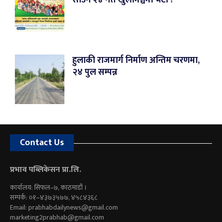
हुलाकी राजमार्ग निर्माण अन्तिम चरणमा,
२४ पुल सम्पन्न
Contact Us
प्रभाव पब्लिकेसन प्रा.लि.
कार्यालय: सिफल–७, काठमाडौं ।
सम्पर्क: ०१–४३७३५७७, ४५८४३६८
Email:
prabhabdailynews@gmail.com
marketing2prabhab@gmail.com