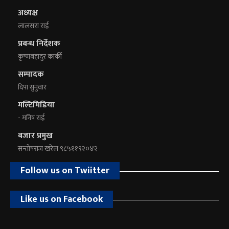
अध्यक्ष
लालसरा राई
प्रबन्ध निर्देशक
कृष्णबहादुर कार्की
सम्पादक
दिपा सुनुवार
मल्टिमिडिया
- मनिष राई
बजार प्रमुख
सन्तोषराज खरेल ९८५११९२०४२
Follow us on Twiitter
Like us on Facebook