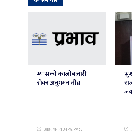
थप समाचार
ग्यासको कालोबजारी
सु
रोक्न अनुगमन तीव्र
राज
जव
आइतबार, साउन २४, २०८३