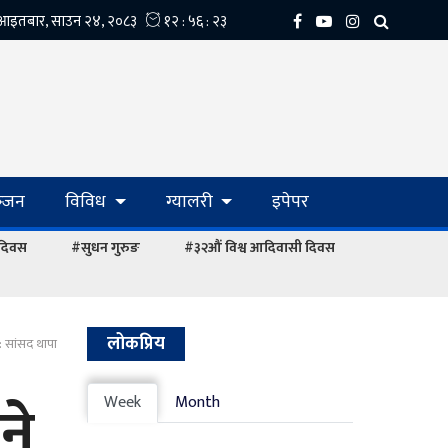
्‍जन
विविध
ग्यालरी
इपेपर
 दिवस
#सुधन गुरुङ
#३२औं विश्व आदिवासी दिवस
लोकप्रिय
 : सांसद थापा
ने
Week
Month