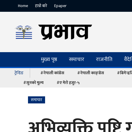
Home
हाम्रो बारे
Epaper
मुख्य पृष्ठ
समाचार
राजनीति
वैद
ट्रेन्डिङ
#नेपाली कांग्रेस
#नेपाली काङ्ग्रेस
#बिगेन्द्
#सुनको मूल्य
#ए मेरो हजुर-५
समाचार
अभिव्यक्ति पुष्टि