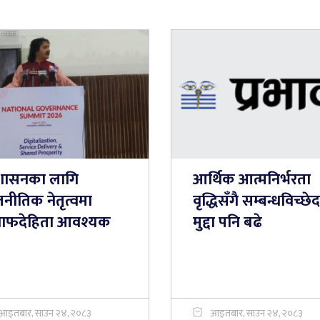
शासनका लागि
आर्थिक आत्मनिर्भरता
नीतिक नेतृत्वमा
वृद्धिसँगै सम्बन्धविच्छ
ाफदेहिता आवश्यक
मुद्दा पनि बढे
आइतबार, साउन २४, २०८३
आइतबार, साउन २४, २०८३