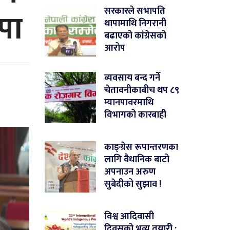
पा
सरकारले सभापति
थापामाथि निगरानी
बढाएको कांग्रेसको
आरोप
व्यवसाय बन्द गर्ने
चेतावनीकाबीच थप ८९
म्यानपावरमाथि
विभागको कारबाही
काङ्ग्रेस रूपान्तरणका
लागि वैधानिक बाटो
अपनाउन अरुण
सुबेदीको सुझाव !
विश्व आदिवासी
दिवसको भव्य तयारी :