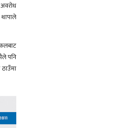
ा अवरोध
 थापाले
छलफलबाट
ैले पनि
ै ठाउँमा