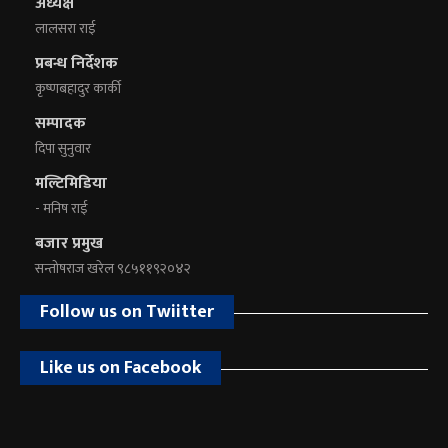
अध्यक्ष
लालसरा राई
प्रबन्ध निर्देशक
कृष्णबहादुर कार्की
सम्पादक
दिपा सुनुवार
मल्टिमिडिया
- मनिष राई
बजार प्रमुख
सन्तोषराज खरेल ९८५११९२०४२
Follow us on Twiitter
Like us on Facebook