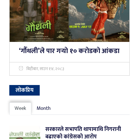
‘गौँथली’ले पार गर्‍यो १० करोडको आंकडा
बिहीबार, साउन १४, २०८३
लोकप्रिय
Week
Month
सरकारले सभापति थापामाथि निगरानी
बढाएको कांग्रेसको आरोप