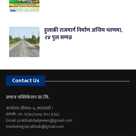
हुलाकी राजमार्ग निर्माण अन्तिम चरणमा,
२४ पुल सम्पन्न
Contact Us
प्रभाव पब्लिकेसन प्रा.लि.
कार्यालय: सिफल–७, काठमाडौं ।
सम्पर्क: ०१–४३७३५७७, ४५८४३६८
Email:
prabhabdailynews@gmail.com
marketing2prabhab@gmail.com