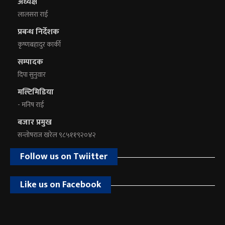
अध्यक्ष
लालसरा राई
प्रबन्ध निर्देशक
कृष्णबहादुर कार्की
सम्पादक
दिपा सुनुवार
मल्टिमिडिया
- मनिष राई
बजार प्रमुख
सन्तोषराज खरेल ९८५११९२०४२
Follow us on Twiitter
Like us on Facebook