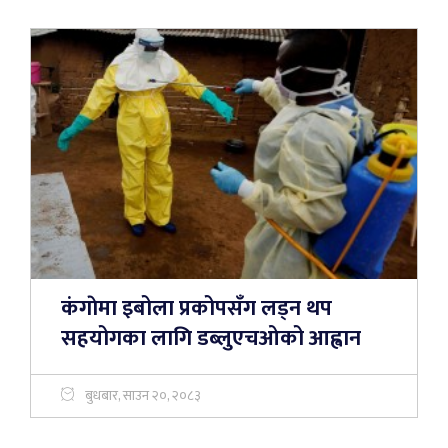
कंगाेमा इबोला प्रकोपसँग लड्न थप
सहयोगका लागि डब्लुएचओको आह्वान
बुधबार, साउन २०, २०८३