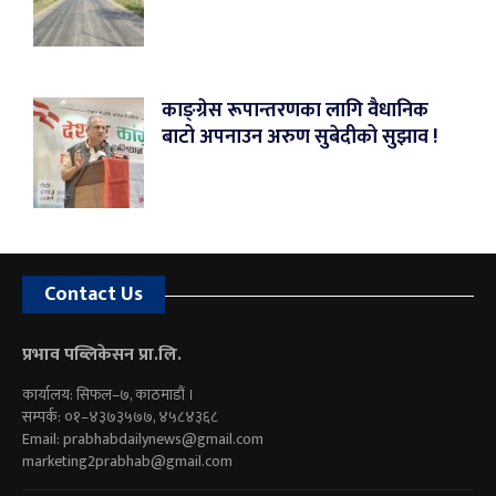
काङ्ग्रेस रूपान्तरणका लागि वैधानिक
बाटो अपनाउन अरुण सुबेदीको सुझाव !
Contact Us
प्रभाव पब्लिकेसन प्रा.लि.
कार्यालय: सिफल–७, काठमाडौं ।
सम्पर्क: ०१–४३७३५७७, ४५८४३६८
Email:
prabhabdailynews@gmail.com
marketing2prabhab@gmail.com