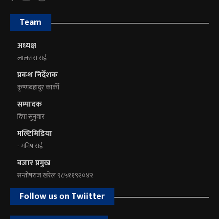
Team
अध्यक्ष
लालसरा राई
प्रबन्ध निर्देशक
कृष्णबहादुर कार्की
सम्पादक
दिपा सुनुवार
मल्टिमिडिया
- मनिष राई
बजार प्रमुख
सन्तोषराज खरेल ९८५११९२०४२
Follow us on Twiitter