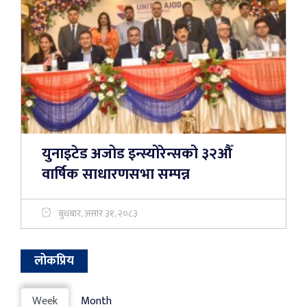
युनाइटेड अजोड इन्स्योरेन्सको ३२औँ
वार्षिक साधारणसभा सम्पन्न
बुधबार, असार ३१, २०८३
लोकप्रिय
Week
Month