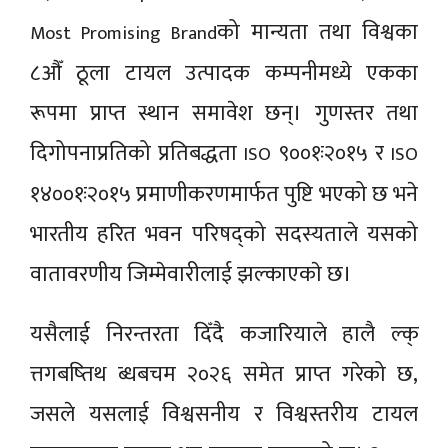
को मान्यता तथा विश्वका
Most Promising Brand
८औँ ठूला टायल उत्पादक कम्पनीमध्ये एकका
रूपमा प्राप्त स्थान समावेश छन्। गुणस्तर तथा
दिगोपनाप्रतिको प्रतिबद्धता
९००१ः२०१५ र
ISO
ISO
१४००१ः२०१५ प्रमाणीकरणमार्फत पुष्टि भएको छ भने
भारतीय हरित भवन परिषद्को सदस्यताले यसको
वातावरणीय जिम्मेवारीलाई झल्काएकाे छ।
यसैलाई निरन्तरता दिँदै कजारियाले हालै ल्क्
त्तगबष्तिथ ब्धबचम २०२६ समेत प्राप्त गरेको छ,
जसले यसलाई विश्वसनीय र विश्वस्तरीय टायल