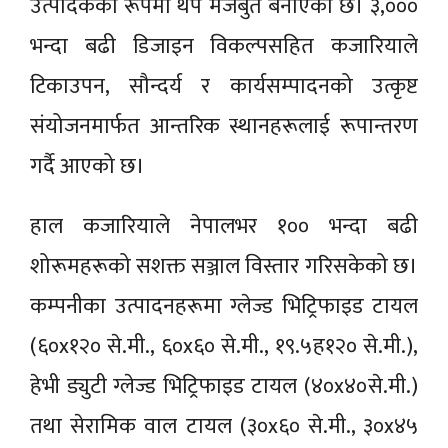
उत्पादकका रूपमा थप मजबुत बनाएको छ। ३,०००
भन्दा बढी डिजाइन विकल्पसहित कजारियाले
टिकाउपन, सौन्दर्य र कार्यसम्पादनको उत्कृष्ट
संयोजनमार्फत आन्तरिक स्थानहरूलाई रूपान्तरण
गर्दै आएको छ।
हाल कजारियाले नेपालभर १०० भन्दा बढी
शोरूमहरूको सशक्त सञ्जाल विस्तार गरिसकेको छ।
कम्पनीका उत्पादनहरूमा ग्लेज्ड भिट्रिफाइड टायल
(६०x१२० से.मी., ६०x६० से.मी., १९.५ह१२० से.मी.),
हेभी ड्युटी ग्लेज्ड भिट्रिफाइड टायल (४०x४०से.मी.)
तथा सेरामिक वाल टायल (३०x६० से.मी., ३०x४५