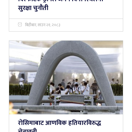
सुरक्षा चुनौती
बिहीबार, साउन २१, २०८३
रोसिमाबाट आणविक हतियारविरुद्ध
चेतावनी