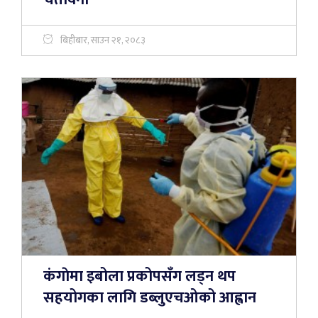
बिहीबार, साउन २१, २०८३
कंगाेमा इबोला प्रकोपसँग लड्न थप
सहयोगका लागि डब्लुएचओको आह्वान