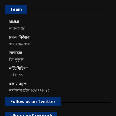
Team
अध्यक्ष
लालसरा राई
प्रबन्ध निर्देशक
कृष्णबहादुर कार्की
सम्पादक
दिपा सुनुवार
मल्टिमिडिया
- मनिष राई
बजार प्रमुख
सन्तोषराज खरेल ९८५११९२०४२
Follow us on Twiitter