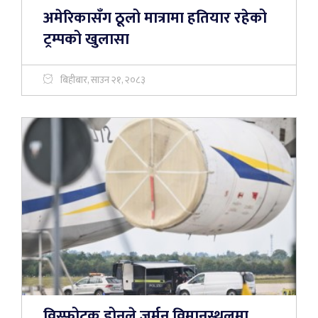
अमेरिकासँग ठूलो मात्रामा हतियार रहेको
ट्रम्पको खुलासा
बिहीबार, साउन २१, २०८३
विस्फोटक ड्रोनले जर्मन विमानस्थलमा