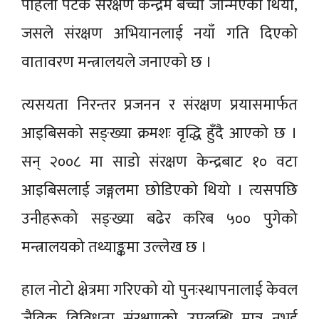
पहिलो पटक संरक्षण केन्द्रमै बच्चा जन्मिएको थियो,
जसले संरक्षण अभियानलाई नयाँ गति दिएको
वातावरण मन्त्रालयले जनाएको छ ।
त्यसयता निरन्तर प्रजनन र संरक्षण प्रयासमार्फत
आइबिसको सङ्ख्या क्रमशः वृद्धि हुँदै आएको छ ।
सन् २००८ मा साडो संरक्षण केन्द्रबाट १० वटा
आइबिसलाई जङ्गलमा छोडिएको थियो । त्यसपछि
उनीहरूको सङ्ख्या बढेर करिब ५०० पुगेको
मन्त्रालयको तथ्याङ्कमा उल्लेख छ ।
हाल नोटो क्षेत्रमा गरिएको यो पुनःस्थापनालाई केवल
जैविक विविधता संरक्षणको उपलब्धि मात्र नभई