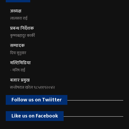
अध्यक्ष
लालसरा राई
प्रबन्ध निर्देशक
कृष्णबहादुर कार्की
सम्पादक
दिपा सुनुवार
मल्टिमिडिया
- मनिष राई
बजार प्रमुख
सन्तोषराज खरेल ९८५११९२०४२
Follow us on Twiitter
Like us on Facebook