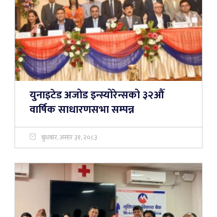
युनाइटेड अजोड इन्स्योरेन्सको ३२औँ
वार्षिक साधारणसभा सम्पन्न
बुधबार, असार ३१, २०८३