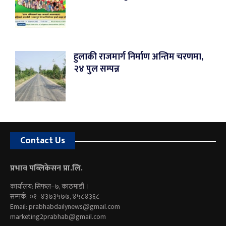
हुलाकी राजमार्ग निर्माण अन्तिम चरणमा,
२४ पुल सम्पन्न
Contact Us
प्रभाव पब्लिकेसन प्रा.लि.
कार्यालय: सिफल–७, काठमाडौं ।
सम्पर्क: ०१–४३७३५७७, ४५८४३६८
Email:
prabhabdailynews@gmail.com
marketing2prabhab@gmail.com