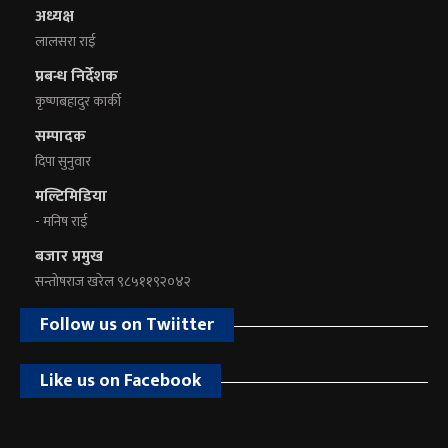
अध्यक्ष
लालसरा राई
प्रबन्ध निर्देशक
कृष्णबहादुर कार्की
सम्पादक
दिपा सुनुवार
मल्टिमिडिया
- मनिष राई
बजार प्रमुख
सन्तोषराज खरेल ९८५११९२०४२
Follow us on Twiitter
Like us on Facebook