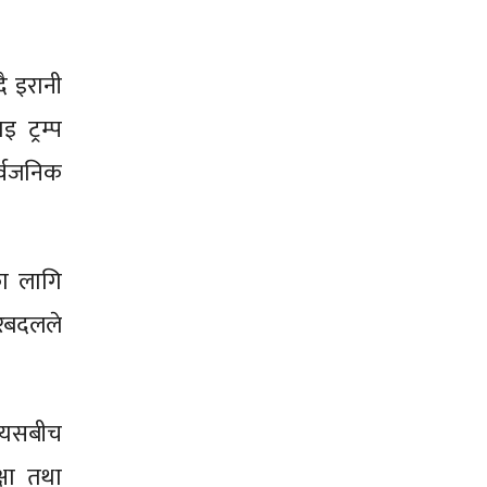
ै इरानी
 ट्रम्प
र्वजनिक
िका लागि
फेरबदलले
त्यसबीच
्षा तथा