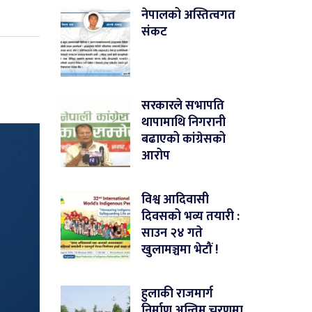
नेपालको अस्तित्वगत
संकट
सरकारले सभापति
थापामाथि निगरानी
बढाएको कांग्रेसको
आरोप
विश्व आदिवासी
दिवसको भव्य तयारी :
साउन २४ गते
खुलामञ्चमा भेटौं !
हुलाकी राजमार्ग
निर्माण अन्तिम चरणमा,