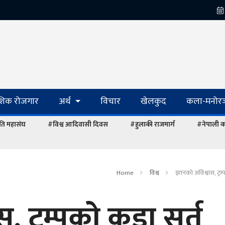
ेशिक रोजगार
अर्थ
विचार
खेलकुद
कला-मनोरञ
ि महासंघ
#विश्व आदिवासी दिवस
#हुलाकी राजमार्ग
#नेपाली का
Home
विश्व
इरानको अविश्वास, ट्रम
, ट्रम्पको कडा सर्त