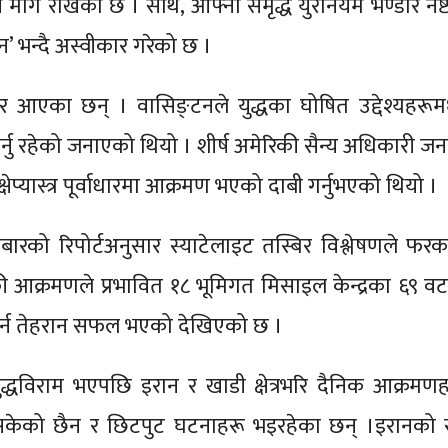
 माग राखेको छ । साथै, आफ्नो समृद्ध युरेनियम भण्डार नष्ट गर
’ भन्दै अस्वीकार गरेको छ ।
हिर आएका छन् । वासिङ्टनले युद्धका घोषित उद्देश्यहरूम
स्त पार्नु रहेको जनाएको थियो । शीर्ष अमेरिकी सैन्य अधिकारी 
ेप्यास्त्र पूर्वाधारमा आक्रमण भएको दाबी गर्नुभएको थियो ।
को रिपोर्टअनुसार स्याटेलाइट तस्बिर विश्लेषणले फरक
ी आक्रमणले प्रभावित १८ भूमिगत मिसाइल केन्द्रका ६९ वट
नन गर्न तेहरान सफल भएको देखिएको छ ।
ुद्धविराम भएपछि इरान र खाडी क्षेत्रभरि दैनिक आक्रम
न सकेको छैन र छिटपुट घटनाहरू भइरहेका छन् ।इरानको