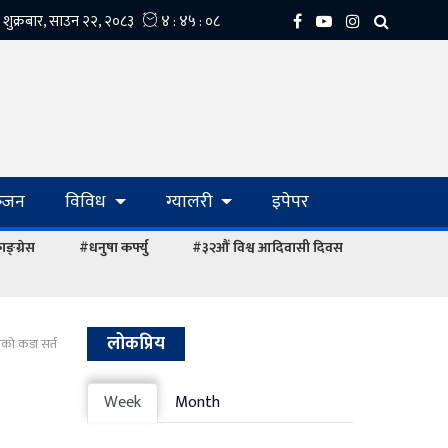
्‍जन
विविध
ग्यालरी
इपेपर
ङ्ग्रेस
#धनुषा कर्फ्यु
#३२औं विश्व आदिवासी दिवस
लोकप्रिय
्पको कडा सर्त
Week
Month