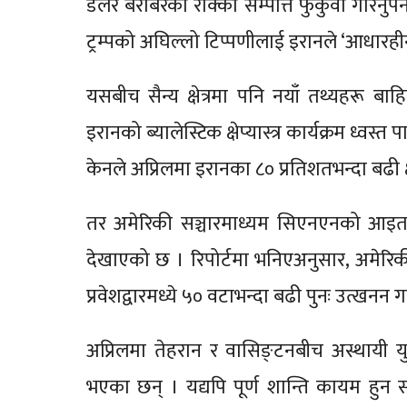
डलर बराबरको रोक्का सम्पत्ति फुकुवा गरिनुपर्ने
ट्रम्पको अघिल्लो टिप्पणीलाई इरानले ‘आधारहीन
यसबीच सैन्य क्षेत्रमा पनि नयाँ तथ्यहरू बा
इरानको ब्यालेस्टिक क्षेप्यास्त्र कार्यक्रम ध्व
केनले अप्रिलमा इरानका ८० प्रतिशतभन्दा बढी क्ष
तर अमेरिकी सञ्चारमाध्यम सिएनएनको आइतबार
देखाएको छ । रिपोर्टमा भनिएअनुसार, अमेरिक
प्रवेशद्वारमध्ये ५० वटाभन्दा बढी पुनः उत्ख
अप्रिलमा तेहरान र वासिङ्टनबीच अस्थायी य
भएका छन् । यद्यपि पूर्ण शान्ति कायम हु