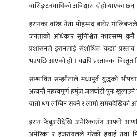
वासिङ्टनमाथिको अविश्वास दोहोर्‍याएका छन् 
इरानका वरिष्ठ नेता मोहम्मद बाघेर गालिबफल
जनताको अधिकार सुनिश्चित नभएसम्म कुनै सम
प्रशासनले इरानलाई संशोधित ‘कडा’ प्रस्ताव 
भएपछि आएको हो । यद्यपि प्रस्तावका विस्तृ
सम्भावित सम्झौताले मध्यपूर्व युद्धको औपचारि
अत्यन्तै महत्त्वपूर्ण हर्मुज जलघाँटी पुनः खुल
वार्ता थप लम्बिन सक्ने र लामो समयदेखिको अव
इरान फेब्रुअरीदेखि अमेरिकासँग आफ्नो आणवि
अमेरिका र इजरायलले गरेको हवाई तथा मिसा