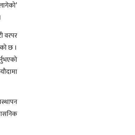
लागेको’
।
ँटी वरपर
ेको छ ।
्नुभएको
स्यौदामा
स्थापन
्रशासनिक