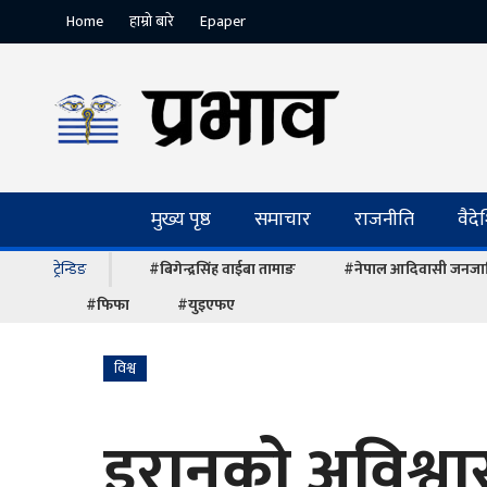
Home
हाम्रो बारे
Epaper
मुख्य पृष्ठ
समाचार
राजनीति
वैद
ट्रेन्डिङ
#बिगेन्द्रसिंह वाईबा तामाङ
#नेपाल आदिवासी जनजात
#फिफा
#युइएफए
विश्व
इरानको अविश्वास