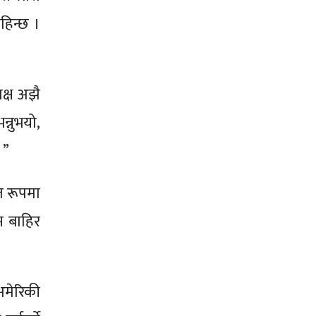
हिन्छ ।
पक्ष अझै
्नुभयो,
।”
ित रूपमा
म बाहिर
अमेरिकी