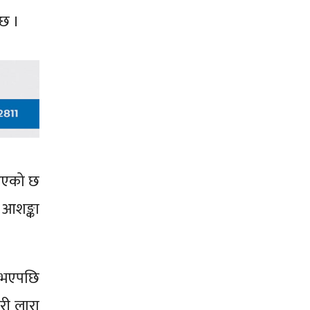
 छ ।
 आएको छ
 आशङ्का
ु भएपछि
ारी लारा