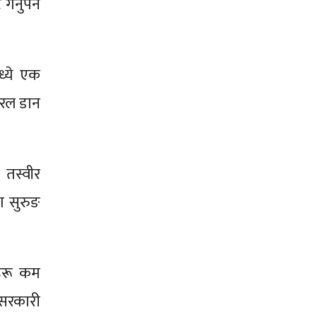
्नुपर्ने
ध्ये एक
जनरल डान
 तस्वीर
ा सुरुङ
णहरू कम
 सरकारी