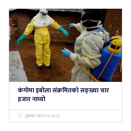
कंगाेमा इबोला संक्रमितको सङ्ख्या चार
हजार नाघ्यो
शुक्रबार, साउन २२, २०८३