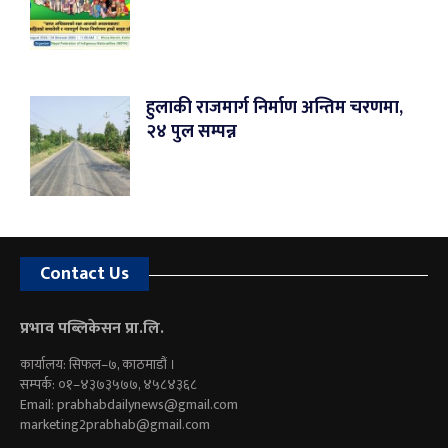
हुलाकी राजमार्ग निर्माण अन्तिम चरणमा,
२४ पुल सम्पन्न
Contact Us
प्रभाव पब्लिकेसन प्रा.लि.
कार्यालय: सिफल–७, काठमाडौं ।
सम्पर्क: ०१–४३७३५७७, ४५८४३६८
Email:
prabhabdailynews@gmail.com
marketing2prabhab@gmail.com