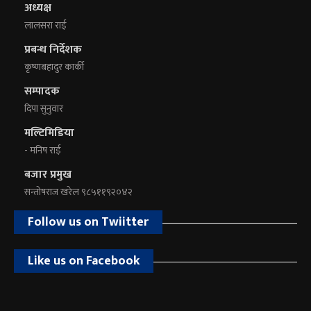
अध्यक्ष
लालसरा राई
प्रबन्ध निर्देशक
कृष्णबहादुर कार्की
सम्पादक
दिपा सुनुवार
मल्टिमिडिया
- मनिष राई
बजार प्रमुख
सन्तोषराज खरेल ९८५११९२०४२
Follow us on Twiitter
Like us on Facebook