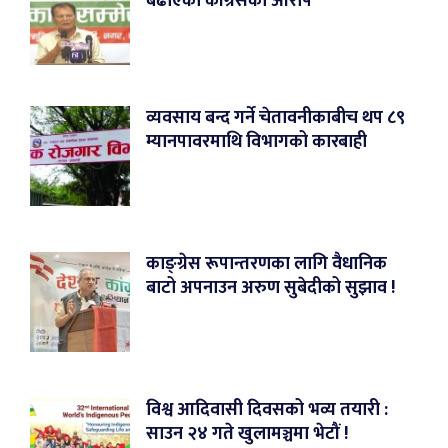
बढाएको कांग्रेसको आरोप
व्यवसाय बन्द गर्ने चेतावनीकाबीच थप ८९
म्यानपावरमाथि विभागको कारबाही
काङ्ग्रेस रूपान्तरणका लागि वैधानिक
बाटो अपनाउन अरुण सुबेदीको सुझाव !
विश्व आदिवासी दिवसको भव्य तयारी :
साउन २४ गते खुलामञ्चमा भेटौं !