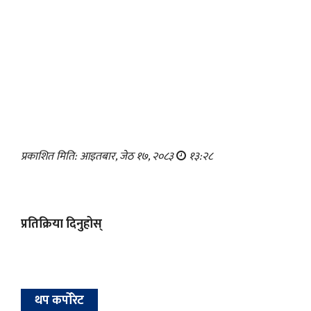
प्रकाशित मिति: आइतबार, जेठ १७, २०८३
१३:२८
प्रतिक्रिया दिनुहोस्
थप कर्पोरेट