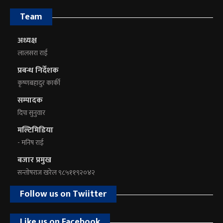
Team
अध्यक्ष
लालसरा राई
प्रबन्ध निर्देशक
कृष्णबहादुर कार्की
सम्पादक
दिपा सुनुवार
मल्टिमिडिया
- मनिष राई
बजार प्रमुख
सन्तोषराज खरेल ९८५११९२०४२
Follow us on Twiitter
Like us on Facebook