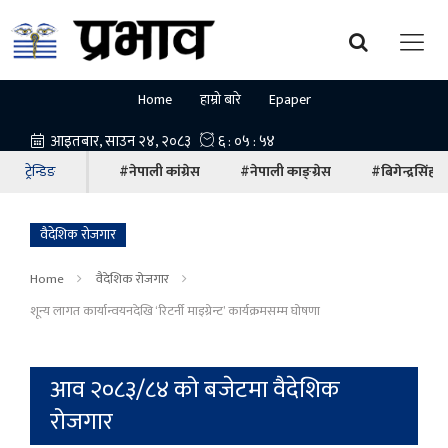
Home
हाम्रो बारे
Epaper
ट्रेन्डिङ
#नेपाली कांग्रेस
#नेपाली काङ्ग्रेस
#बिगेन्द्रसिंह
वैदेशिक रोजगार
Home
वैदेशिक रोजगार
शून्य लागत कार्यान्वयनदेखि ‘रिटर्नी माइग्रेन्ट’ कार्यक्रमसम्म घोषणा
आव २०८३/८४ को बजेटमा वैदेशिक
रोजगार