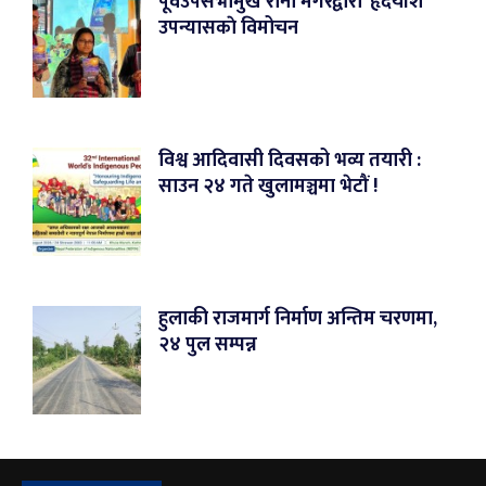
पूर्वउपसभामुख राना मगरद्वारा ‘हृदयांश’
उपन्यासकाे विमोचन
विश्व आदिवासी दिवसको भव्य तयारी :
साउन २४ गते खुलामञ्चमा भेटौं !
हुलाकी राजमार्ग निर्माण अन्तिम चरणमा,
२४ पुल सम्पन्न