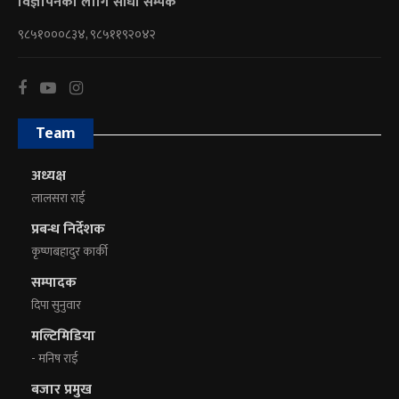
विज्ञापनका लागि सीधा सम्पर्क
९८५१०००८३४, ९८५११९२०४२
Team
अध्यक्ष
लालसरा राई
प्रबन्ध निर्देशक
कृष्णबहादुर कार्की
सम्पादक
दिपा सुनुवार
मल्टिमिडिया
- मनिष राई
बजार प्रमुख