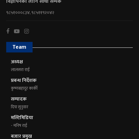
विज्ञापनका लागि सीधा सम्पर्क
९८५१०००८३४, ९८५११९२०४२
Team
अध्यक्ष
लालसरा राई
प्रबन्ध निर्देशक
कृष्णबहादुर कार्की
सम्पादक
दिपा सुनुवार
मल्टिमिडिया
- मनिष राई
बजार प्रमुख