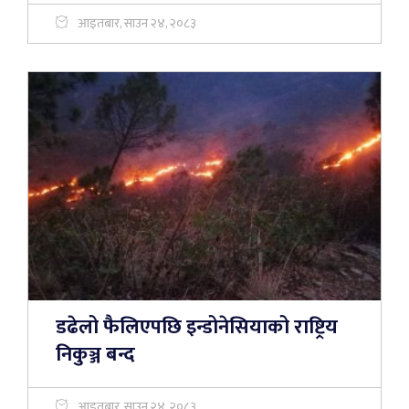
आइतबार, साउन २४, २०८३
डढेलो फैलिएपछि इन्डोनेसियाको राष्ट्रिय
निकुञ्ज बन्द
आइतबार, साउन २४, २०८३