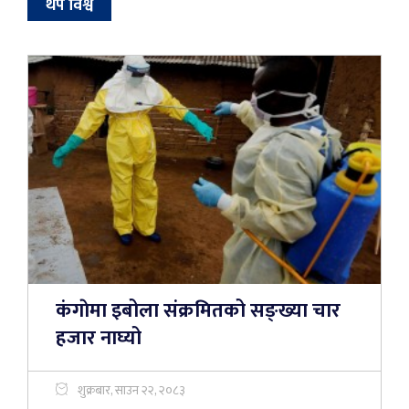
थप विश्व
कंगाेमा इबोला संक्रमितको सङ्ख्या चार
हजार नाघ्यो
शुक्रबार, साउन २२, २०८३