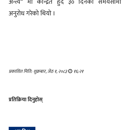
अन्त्य“ मा केन्द्रित हुदै ३० दिनको समयसीमा
अनुरोध गरेको थियो ।
प्रकाशित मिति: शुक्रबार, जेठ १, २०८३
१६:२१
प्रतिक्रिया दिनुहोस्