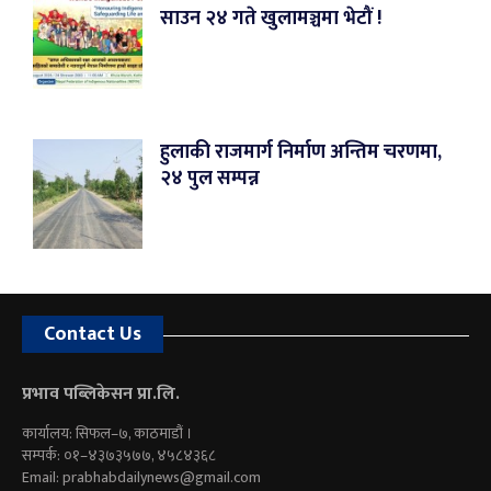
साउन २४ गते खुलामञ्चमा भेटौं !
हुलाकी राजमार्ग निर्माण अन्तिम चरणमा,
२४ पुल सम्पन्न
Contact Us
प्रभाव पब्लिकेसन प्रा.लि.
कार्यालय: सिफल–७, काठमाडौं ।
सम्पर्क: ०१–४३७३५७७, ४५८४३६८
Email:
prabhabdailynews@gmail.com