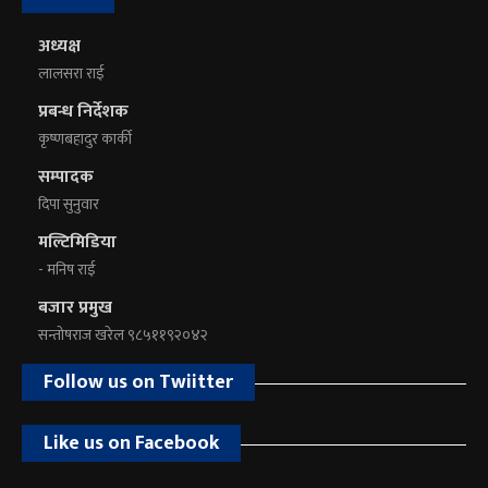
अध्यक्ष
लालसरा राई
प्रबन्ध निर्देशक
कृष्णबहादुर कार्की
सम्पादक
दिपा सुनुवार
मल्टिमिडिया
- मनिष राई
बजार प्रमुख
सन्तोषराज खरेल ९८५११९२०४२
Follow us on Twiitter
Like us on Facebook