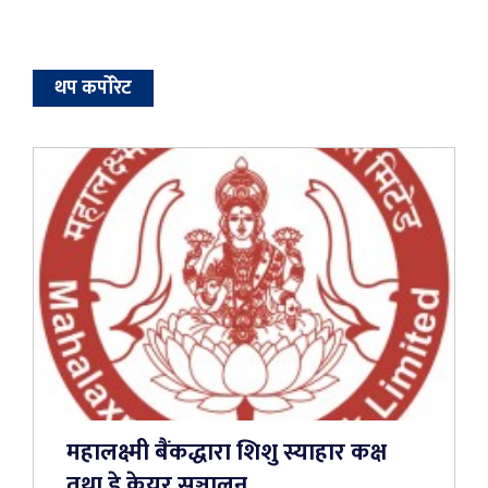
थप कर्पोरेट
महालक्ष्मी बैंकद्धारा शिशु स्याहार कक्ष
तथा डे केयर सञ्चालन