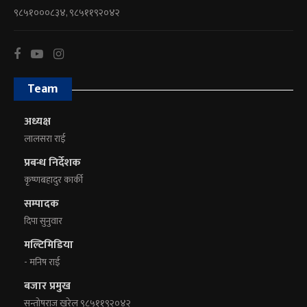
९८५१०००८३४, ९८५११९२०४२
Team
अध्यक्ष
लालसरा राई
प्रबन्ध निर्देशक
कृष्णबहादुर कार्की
सम्पादक
दिपा सुनुवार
मल्टिमिडिया
- मनिष राई
बजार प्रमुख
सन्तोषराज खरेल ९८५११९२०४२