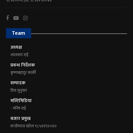
९८५१०००८३४, ९८५११९२०४२
Team
अध्यक्ष
लालसरा राई
प्रबन्ध निर्देशक
कृष्णबहादुर कार्की
सम्पादक
दिपा सुनुवार
मल्टिमिडिया
- मनिष राई
बजार प्रमुख
सन्तोषराज खरेल ९८५११९२०४२