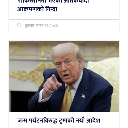
पाकिस्तानमा भएको आतकंवादी
आक्रमणको निन्दा
शुक्रबार, साउन २२, २०८३
जन्म पर्यटनविरुद्ध ट्रम्पको नयाँ आदेश