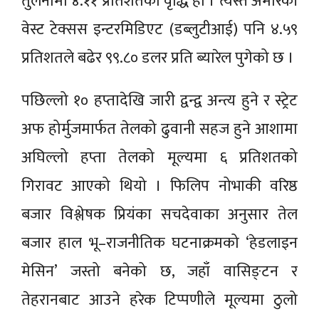
तुलनामा ४.११ प्रतिशतको वृद्धि हो । त्यस्तै अमेरिकी
वेस्ट टेक्सस इन्टरमिडिएट (डब्लुटीआई) पनि ४.५९
प्रतिशतले बढेर ९९.८० डलर प्रति ब्यारेल पुगेको छ ।
पछिल्लो १० हप्तादेखि जारी द्वन्द्व अन्त्य हुने र स्ट्रेट
अफ होर्मुजमार्फत तेलको ढुवानी सहज हुने आशामा
अघिल्लो हप्ता तेलको मूल्यमा ६ प्रतिशतको
गिरावट आएको थियो । फिलिप नोभाकी वरिष्ठ
बजार विश्लेषक प्रियंका सचदेवाका अनुसार तेल
बजार हाल भू–राजनीतिक घटनाक्रमको ‘हेडलाइन
मेसिन’ जस्तो बनेको छ, जहाँ वासिङ्टन र
तेहरानबाट आउने हरेक टिप्पणीले मूल्यमा ठुलो