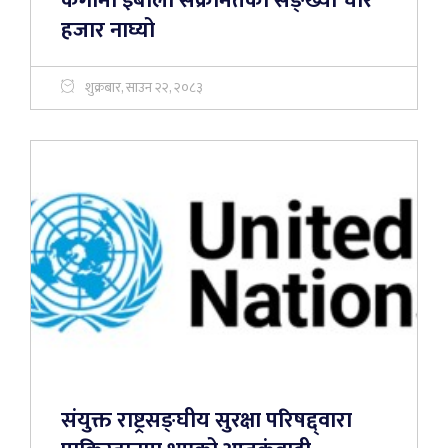
कंगाेमा इबोला संक्रमितको सङ्ख्या चार
हजार नाघ्यो
शुक्रबार, साउन २२, २०८३
संयुक्त राष्ट्रसङ्घीय सुरक्षा परिषद्द्वारा