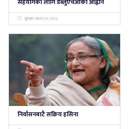
सहयोगका लागि डब्लुएचओको आह्वान
बुधबार, साउन २०, २०८३
निर्वासनबाटै सक्रिय हसिना