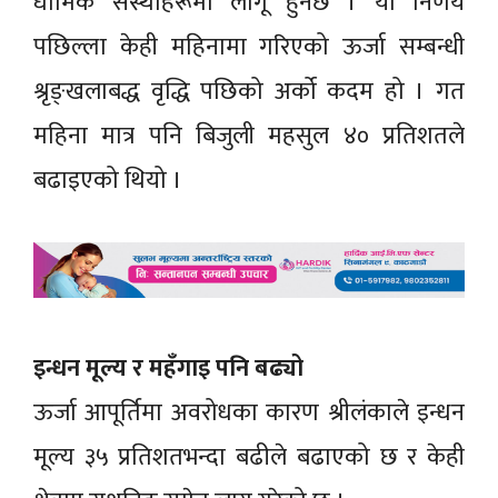
धार्मिक संस्थाहरूमा लागू हुनेछ । यो निर्णय
पछिल्ला केही महिनामा गरिएको ऊर्जा सम्बन्धी
श्रृङ्खलाबद्ध वृद्धि पछिको अर्को कदम हो । गत
महिना मात्र पनि बिजुली महसुल ४० प्रतिशतले
बढाइएको थियो ।
इन्धन मूल्य र महँगाइ पनि बढ्यो
ऊर्जा आपूर्तिमा अवरोधका कारण श्रीलंकाले इन्धन
मूल्य ३५ प्रतिशतभन्दा बढीले बढाएको छ र केही