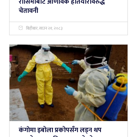
रोसिमाबाट आणविक हतियारविरुद्ध
चेतावनी
बिहीबार, साउन २१, २०८३
कंगाेमा इबोला प्रकोपसँग लड्न थप