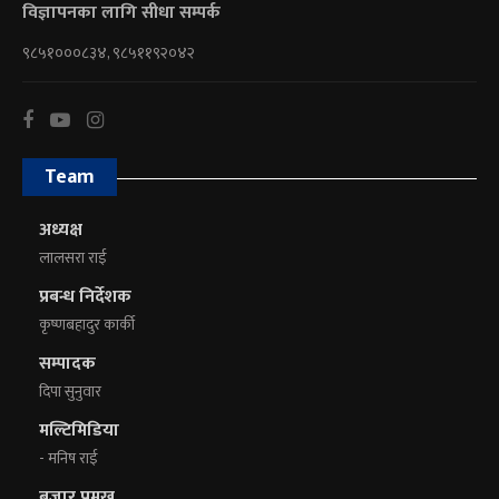
विज्ञापनका लागि सीधा सम्पर्क
९८५१०००८३४, ९८५११९२०४२
Team
अध्यक्ष
लालसरा राई
प्रबन्ध निर्देशक
कृष्णबहादुर कार्की
सम्पादक
दिपा सुनुवार
मल्टिमिडिया
- मनिष राई
बजार प्रमुख