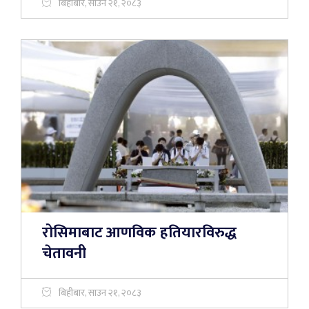
बिहीबार, साउन २१, २०८३
रोसिमाबाट आणविक हतियारविरुद्ध
चेतावनी
बिहीबार, साउन २१, २०८३