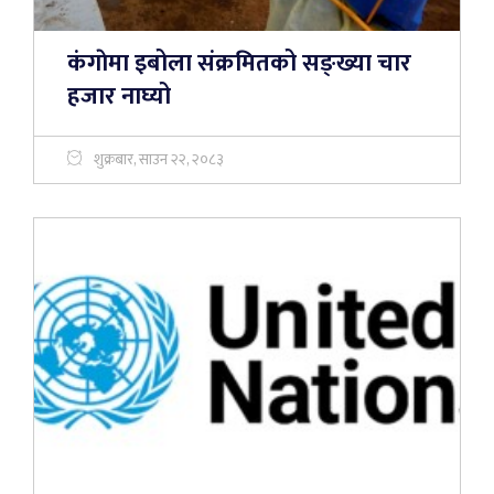
कंगाेमा इबोला संक्रमितको सङ्ख्या चार
हजार नाघ्यो
शुक्रबार, साउन २२, २०८३