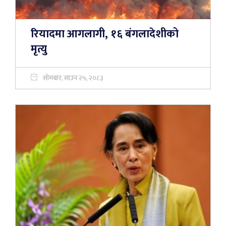
रियादमा आगलागी, १६ बंगलादेशीको
मृत्यु
सोमबार, साउन २५, २०८३