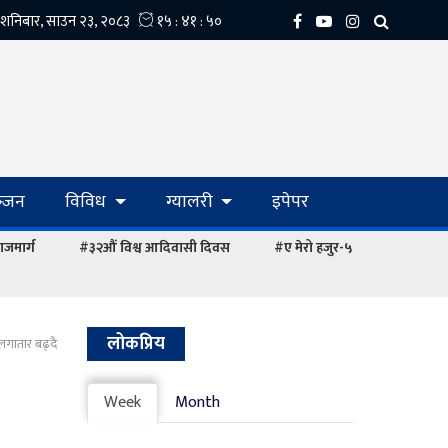
्‍जन
विविध
ग्यालरी
इपेपर
ाजमार्ग
#३२औं विश्व आदिवासी दिवस
#ए मेरो हजुर-५
लोकप्रिय
ह लगातार बढ्दै
Week
Month