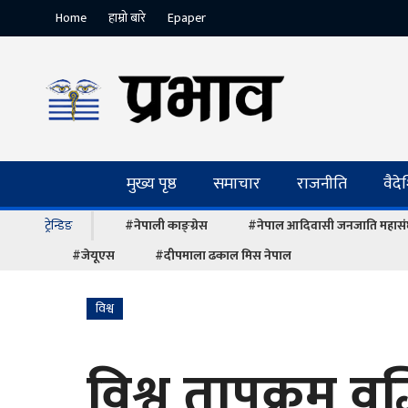
Home
हाम्रो बारे
Epaper
मुख्य पृष्ठ
समाचार
राजनीति
वैद
ट्रेन्डिङ
#नेपाली काङ्ग्रेस
#नेपाल आदिवासी जनजाति महास
#जेयूएस
#दीपमाला ढकाल मिस नेपाल
विश्व
विश्व तापक्रम वृद्ध