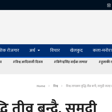
ेशिक रोजगार
अर्थ
विचार
खेलकुद
कला-मनोरञ
ंघ
#विश्व आदिवासी दिवस
#बिगेन्द्रसिंह वाईबा तामाङ
#हुलाकी र
Home
विश्व
विश्व तापक्रम वृद्धि तीव्र बन्दै, समुद्री सत
ि तीव्र बन्दै, समुद्री