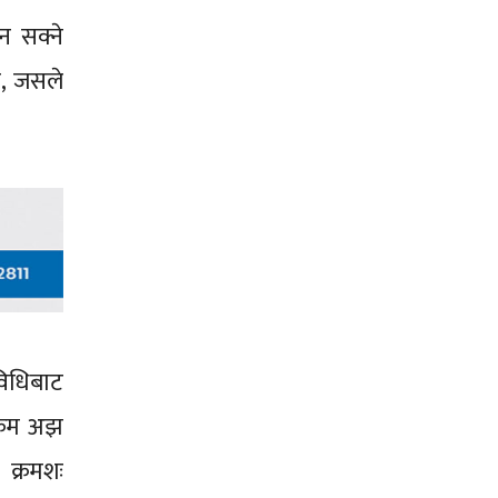
न सक्ने
ो, जसले
विधिबाट
क्रम अझ
क्रमशः