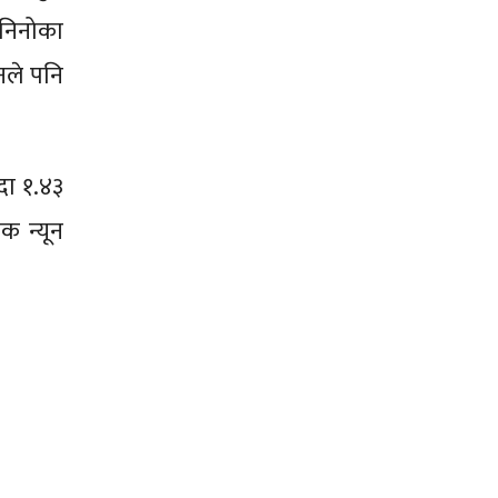
 निनोका
नले पनि
दा १.४३
क न्यून