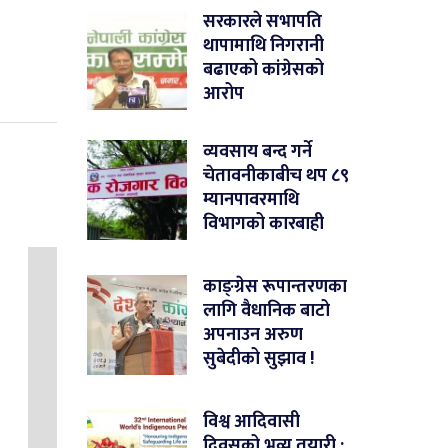
सरकारले सभापति
थापामाथि निगरानी
बढाएको कांग्रेसको
आरोप
व्यवसाय बन्द गर्ने
चेतावनीकाबीच थप ८९
म्यानपावरमाथि
विभागको कारबाही
काङ्ग्रेस रूपान्तरणका
लागि वैधानिक बाटो
अपनाउन अरुण
सुबेदीको सुझाव !
विश्व आदिवासी
दिवसको भव्य तयारी :