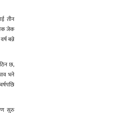
लाई तीन
निक जेक
ष बन्ने
कठिन छ,
रभाव भने
वर्षपछि
मण सुरु