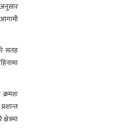
इअनुसार
र आगामी
रको सतह
महिनामा
 क्रमशः
्रशान्त
्षेत्रमा