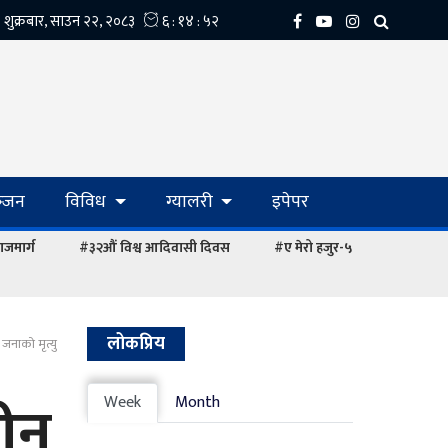
्‍जन
विविध
ग्यालरी
इपेपर
ाजमार्ग
#३२औं विश्व आदिवासी दिवस
#ए मेरो हजुर-५
लोकप्रिय
 जनाको मृत्यु
तीन
Week
Month