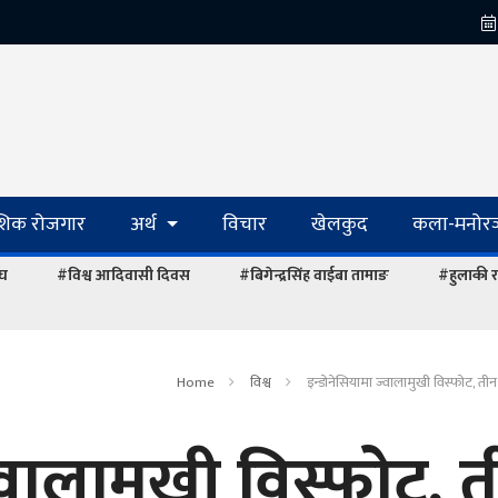
ेशिक रोजगार
अर्थ
विचार
खेलकुद
कला-मनोरञ
ंघ
#विश्व आदिवासी दिवस
#बिगेन्द्रसिंह वाईबा तामाङ
#हुलाकी र
Home
विश्व
इन्डोनेसियामा ज्वालामुखी विस्फोट, तीन
्वालामुखी विस्फोट, 