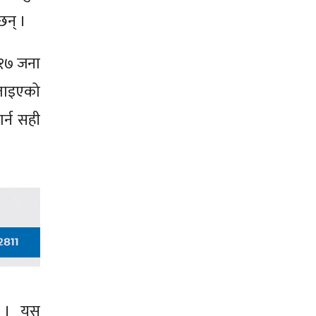
 छन् ।
 १७ जना
बताइएको
र्न सही
छ । यस