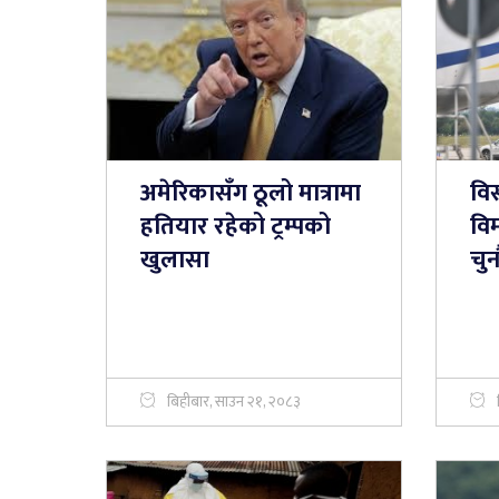
अमेरिकासँग ठूलो मात्रामा
विस
हतियार रहेको ट्रम्पको
विम
खुलासा
चुन
बिहीबार, साउन २१, २०८३