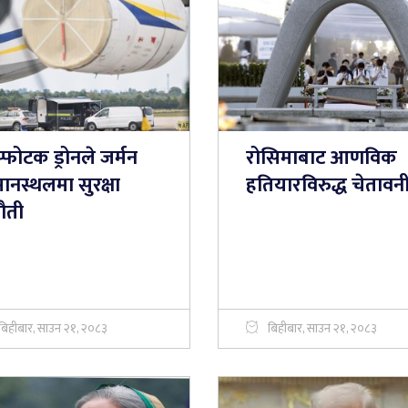
्फोटक ड्रोनले जर्मन
रोसिमाबाट आणविक
ानस्थलमा सुरक्षा
हतियारविरुद्ध चेतावन
ौती
बिहीबार, साउन २१, २०८३
बिहीबार, साउन २१, २०८३