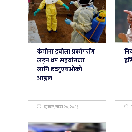
कंगाेमा इबोला प्रकोपसँग
निर
लड्न थप सहयोगका
हस
लागि डब्लुएचओको
आह्वान
बुधबार, साउन २०, २०८३