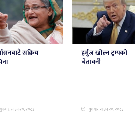
्वासनबाटै सक्रिय
हर्मुज खोल्न ट्रम्पको
िना
चेतावनी
बुधबार, साउन २०, २०८३
बुधबार, साउन २०, २०८३