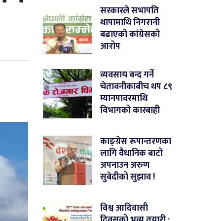
सरकारले सभापति
थापामाथि निगरानी
बढाएको कांग्रेसको
आरोप
व्यवसाय बन्द गर्ने
चेतावनीकाबीच थप ८९
म्यानपावरमाथि
विभागको कारबाही
काङ्ग्रेस रूपान्तरणका
लागि वैधानिक बाटो
अपनाउन अरुण
सुबेदीको सुझाव !
विश्व आदिवासी
दिवसको भव्य तयारी :