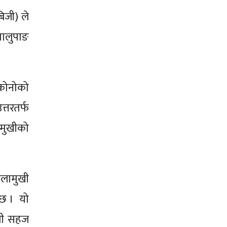
िजी) ले
मालुपाङ
ुकोनोको
्तरतर्फ
ामुखीको
ालामुखी
 छ । यो
िती सहज