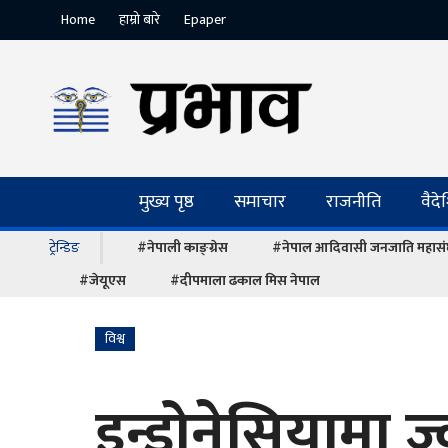
Home
हाम्रो बारे
Epaper
मुख्य पृष्ठ
समाचार
राजनीति
वैद
ट्रेन्डिङ
#नेपाली काङ्ग्रेस
#नेपाल आदिवासी जनजाति महास
#जेयूएस
#दीपमाला ढकाल मिस नेपाल
विश्व
इन्डोनेसियामा ज