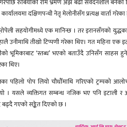
 गरेपछि रुबियोको रोम भ्रमण अझ बढी संवेदनशील बनेको व
्यालयमा दक्षिणपन्थी नेतृ मेलोनीसँग प्रत्यक्ष वार्ता गरेका ह
युरोपेली सहयोगीमध्ये एक मानिन्छ । तर इरानसँगको युद्धका
ले हालै उनीमाथि तीखो टिप्पणी गरेका थिए। गत महिना एक 
लोनीको भूमिकाबाट ‘स्तब्ध’ भएको बताउँदै उनिसँग साहस हुने
रेका थिए।
ी मूलका पहिलो पोप लियो चौधौँमाथि गरिएको ट्रम्पको आल
ो । यसले व्यक्तिगत सम्बन्ध नजिक भए पनि इटाली र 
द बढ्दै गएको सङ्केत दिएको छ ।