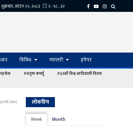
्‍जन
विविध
ग्यालरी
इपेपर
ङ्ग्रेस
#धनुषा कर्फ्यु
#३२औं विश्व आदिवासी दिवस
लोकप्रिय
इटाली संवाद
Week
Month