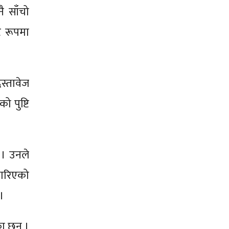
ै साँचो
ट रूपमा
स्तावेज
 पुष्टि
 । उनले
 गरिएको
।
ा छन् ।