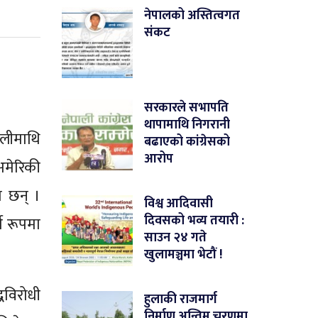
नेपालको अस्तित्वगत
संकट
सरकारले सभापति
थापामाथि निगरानी
ालीमाथि
बढाएको कांग्रेसको
आरोप
मेरिकी
का छन् ।
विश्व आदिवासी
दिवसको भव्य तयारी :
ण रूपमा
साउन २४ गते
खुलामञ्चमा भेटौं !
धविरोधी
हुलाकी राजमार्ग
निर्माण अन्तिम चरणमा,