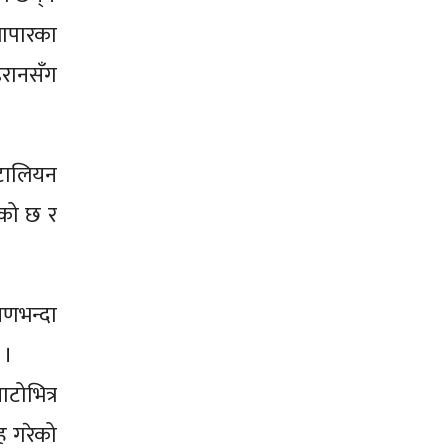
्यापारका
इरानसँग
टालियन
ेको छ र
रणभन्दा
 ।
ाटोभित्र
ाह गरेको