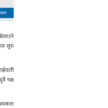
बोलाउने
हस सुरु
ाझेदारी
वै पक्ष
वश्यकता