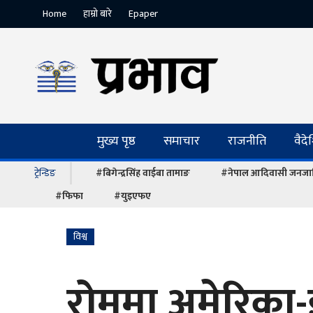
Home
हाम्रो बारे
Epaper
मुख्य पृष्ठ
समाचार
राजनीति
वैद
ट्रेन्डिङ
#बिगेन्द्रसिंह वाईबा तामाङ
#नेपाल आदिवासी जनजात
#फिफा
#युइएफए
विश्व
रोममा अमेरिका-