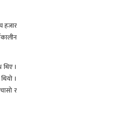
ाँच हजार
्घकालीन
थ थिए ।
 थियो ।
 चासो र