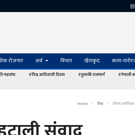
ेशिक रोजगार
अर्थ
विचार
खेलकुद
कला-मनोरञ
ि महासंघ
#विश्व आदिवासी दिवस
#हुलाकी राजमार्ग
#नेपाली का
Home
विश्व
रोममा अमेरिका-
इटाली संवाद