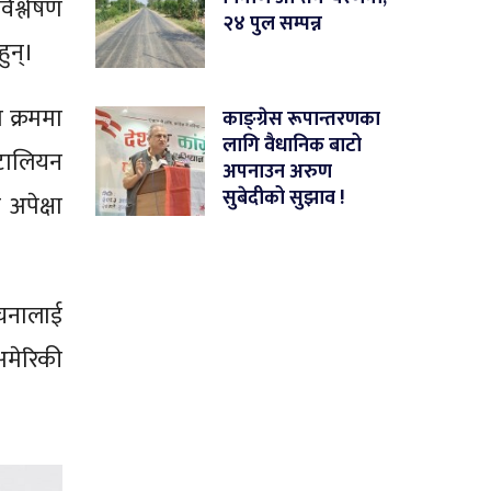
िश्लेषण
२४ पुल सम्पन्न
ुन्।
 क्रममा
काङ्ग्रेस रूपान्तरणका
लागि वैधानिक बाटो
इटालियन
अपनाउन अरुण
सुबेदीको सुझाव !
 अपेक्षा
ोचनालाई
अमेरिकी