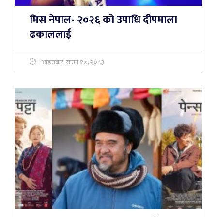
मिस नेपाल- २०२६ को उपाधि दीपमाला
ढकाललाई
आइतबार, साउन १७, २०८३