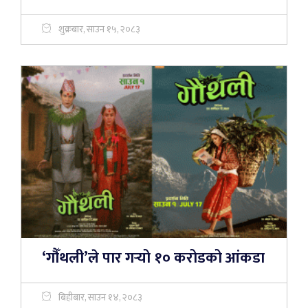
शुक्रबार, साउन १५, २०८३
‘गौँथली’ले पार गर्‍यो १० करोडको आंकडा
बिहीबार, साउन १४, २०८३