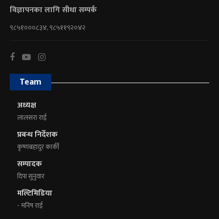
विज्ञापनका लागि सीधा सम्पर्क
९८५१०००८३४, ९८५११९२०४२
Team
अध्यक्ष
लालसरा राई
प्रबन्ध निर्देशक
कृष्णबहादुर कार्की
सम्पादक
दिपा सुनुवार
मल्टिमिडिया
- मनिष राई