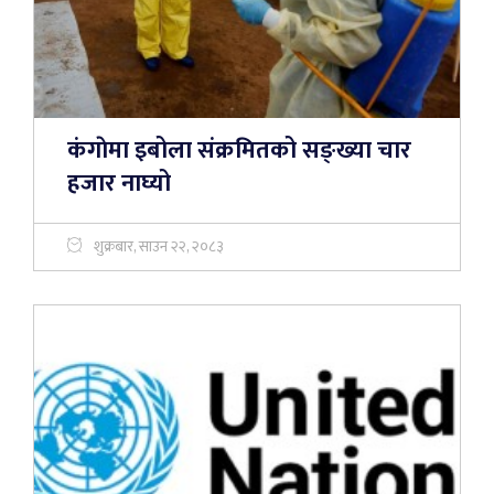
कंगाेमा इबोला संक्रमितको सङ्ख्या चार
हजार नाघ्यो
शुक्रबार, साउन २२, २०८३