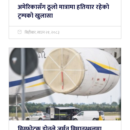
अमेरिकासँग ठूलो मात्रामा हतियार रहेको
ट्रम्पको खुलासा
बिहीबार, साउन २१, २०८३
विस्फोटक ड्रोनले जर्मन विमानस्थलमा