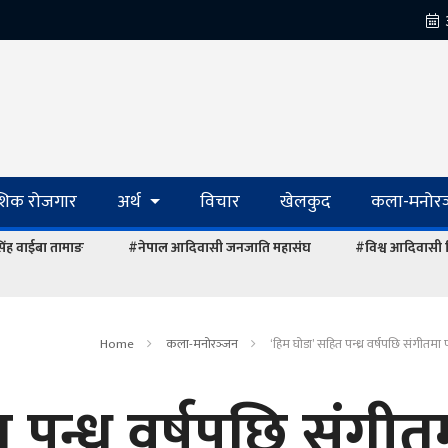
ेशिक रोजगार
अर्थ
विचार
खेलकुद
कला-मनोरञ
रसिंह वाईबा तामाङ
#नेपाल आदिवासी जनजाति महासंघ
#विश्व आदिवासी
Home
कला-मनोरञ्‍जन
‘हिम घोडा’ सहित पन्ध्र वर्षपछि संगीतमा
 पन्ध्र वर्षपछि संगीत