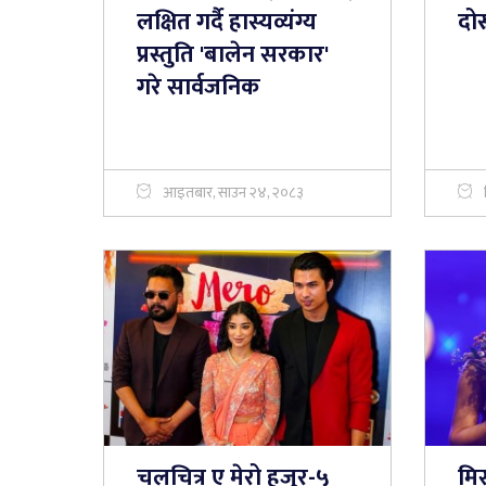
लक्षित गर्दै हास्यव्यंग्य
दोस
प्रस्तुति 'बालेन सरकार'
गरे सार्वजनिक
आइतबार, साउन २४, २०८३
चलचित्र ए मेरो हजुर-५
मि