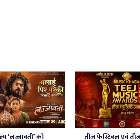
ल्म ‘लज्जावती’ को
तीज फेस्टिबल एवं ती