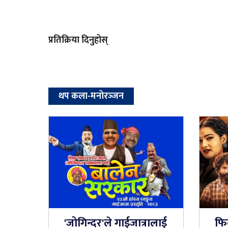
प्रतिक्रिया दिनुहोस्
थप कला-मनोरञ्‍जन
'जोगिन्दर'ले गाईजात्रालाई
फि