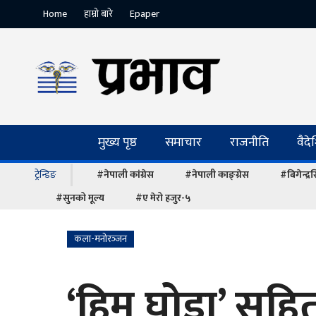
Home
हाम्रो बारे
Epaper
मुख्य पृष्ठ
समाचार
राजनीति
वैद
ट्रेन्डिङ
#नेपाली कांग्रेस
#नेपाली काङ्ग्रेस
#बिगेन्द्
#सुनको मूल्य
#ए मेरो हजुर-५
कला-मनोरञ्‍जन
‘हिम घोडा’ सहित