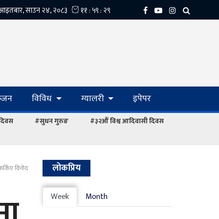
्‍जन
विविध
ग्यालरी
इपेपर
 दिवस
#सुधन गुरुङ
#३२औं विश्व आदिवासी दिवस
लोकप्रिय
 फर्किए विनोद
मा
Week
Month