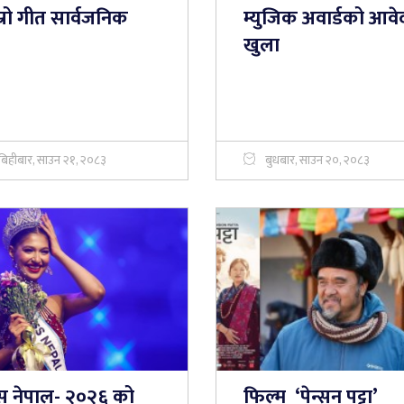
्रो गीत सार्वजनिक
म्युजिक अवार्डको आव
खुला
बिहीबार, साउन २१, २०८३
बुधबार, साउन २०, २०८३
स नेपाल- २०२६ को
फिल्म ‘पेन्सन पट्टा’