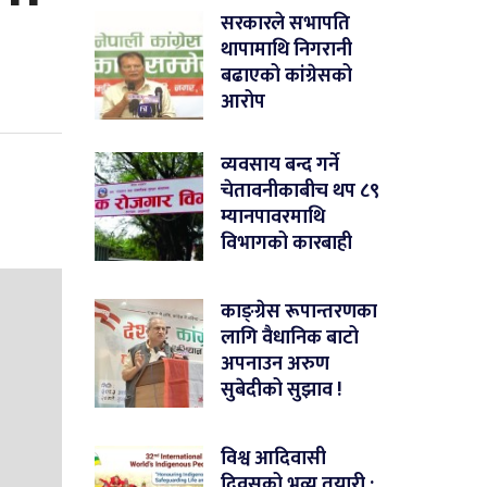
सरकारले सभापति
थापामाथि निगरानी
बढाएको कांग्रेसको
आरोप
व्यवसाय बन्द गर्ने
चेतावनीकाबीच थप ८९
म्यानपावरमाथि
विभागको कारबाही
काङ्ग्रेस रूपान्तरणका
लागि वैधानिक बाटो
अपनाउन अरुण
सुबेदीको सुझाव !
विश्व आदिवासी
दिवसको भव्य तयारी :