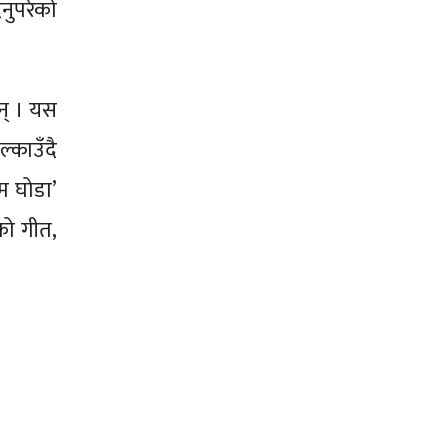
नुपरेको
न् । यस
्काउँदै
म घोडा’
नको गीत,