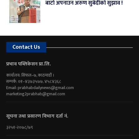
बाटो अपनाउन अरुण सुबेदीको सुझाव !
Contact Us
प्रभाव पब्लिकेसन प्रा.लि.
कार्यालय: सिफल–७, काठमाडौं ।
सम्पर्क: ०१–४३७३५७७, ४५८४३६८
Email:
prabhabdailynews@gmail.com
marketing2prabhab@gmail.com
सूचना तथा प्रसारण विभाग दर्ता नं.
३२५१-२०७८/७९