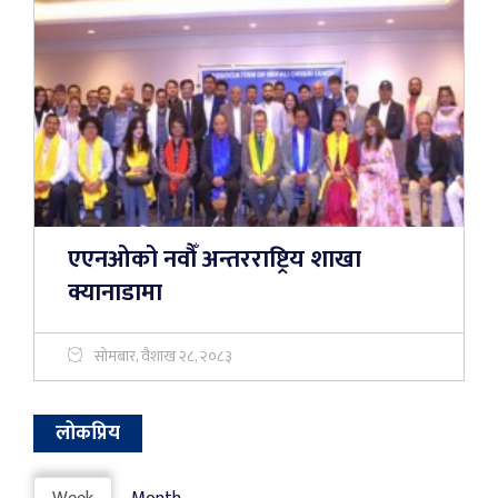
एएनओको नवौँ अन्तरराष्ट्रिय शाखा
क्यानाडामा
सोमबार, वैशाख २८, २०८३
लोकप्रिय