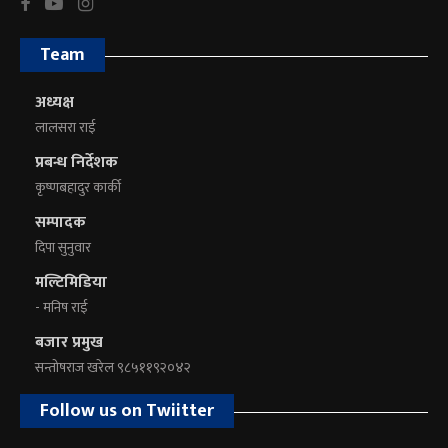
Team
अध्यक्ष
लालसरा राई
प्रबन्ध निर्देशक
कृष्णबहादुर कार्की
सम्पादक
दिपा सुनुवार
मल्टिमिडिया
- मनिष राई
बजार प्रमुख
सन्तोषराज खरेल ९८५११९२०४२
Follow us on Twiitter