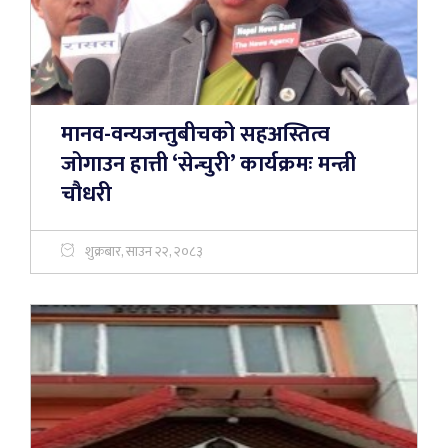
मानव-वन्यजन्तुबीचको सहअस्तित्व
जोगाउन हात्ती ‘सेन्चुरी’ कार्यक्रमः मन्त्री
चौधरी
शुक्रबार, साउन २२, २०८३