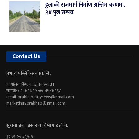
हुलाकी राजमार्ग निर्माण अन्तिम चरणमा,
२४ पुल सम्पन्न
Contact Us
प्रभाव पब्लिकेसन प्रा.लि.
कार्यालय: सिफल–७, काठमाडौं ।
सम्पर्क: ०१–४३७३५७७, ४५८४३६८
Email:
prabhabdailynews@gmail.com
marketing2prabhab@gmail.com
सूचना तथा प्रसारण विभाग दर्ता नं.
३२५१-२०७८/७९