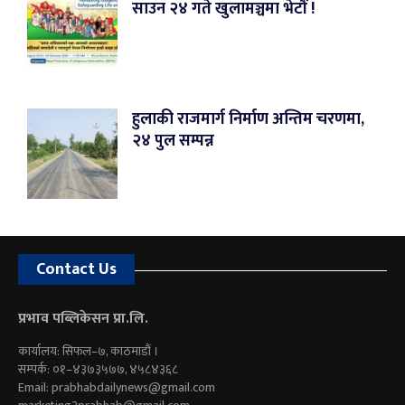
साउन २४ गते खुलामञ्चमा भेटौं !
हुलाकी राजमार्ग निर्माण अन्तिम चरणमा,
२४ पुल सम्पन्न
Contact Us
प्रभाव पब्लिकेसन प्रा.लि.
कार्यालय: सिफल–७, काठमाडौं ।
सम्पर्क: ०१–४३७३५७७, ४५८४३६८
Email:
prabhabdailynews@gmail.com