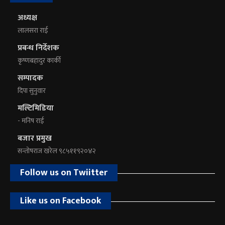
अध्यक्ष
लालसरा राई
प्रबन्ध निर्देशक
कृष्णबहादुर कार्की
सम्पादक
दिपा सुनुवार
मल्टिमिडिया
- मनिष राई
बजार प्रमुख
सन्तोषराज खरेल ९८५११९२०४२
Follow us on Twiitter
Like us on Facebook