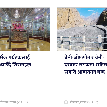
र्मिक पर्यटकलाई
बेनी-जोमसोम र बेनी-
भ्याउँदै सिसमहल
दरबाङ सडकमा रातिम
सवारी आवागमन बन्द
सोमबार, साउन १८, २०८३
सोमबार, साउन १८, २०८३