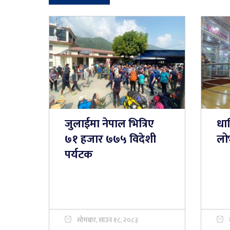
जुलाईमा नेपाल भित्रिए
धा
७१ हजार ७७५ विदेशी
लो
पर्यटक
सोमबार, साउन १८, २०८३