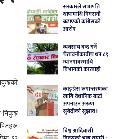
सरकारले सभापति
थापामाथि निगरानी
बढाएको कांग्रेसको
आरोप
व्यवसाय बन्द गर्ने
चेतावनीकाबीच थप ८९
म्यानपावरमाथि
विभागको कारबाही
कुञ्जको
काङ्ग्रेस रूपान्तरणका
लागि वैधानिक बाटो
अपनाउन अरुण
सुबेदीको सुझाव !
 निकुञ्ज
ापितहरू
विश्व आदिवासी
रीमा १३
दिवसको भव्य तयारी :