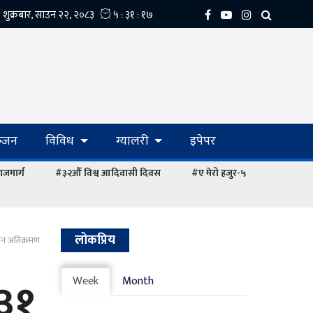
्‍जन
विविध
ग्यालरी
इपेपर
ाजमार्ग
#३२औं विश्व आदिवासी दिवस
#ए मेरो हजुर-५
लोकप्रिय
िन अतिक्रमण
३१
Week
Month