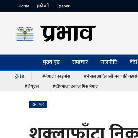
Home
हाम्रो बारे
Epaper
मुख्य पृष्ठ
समाचार
राजनीति
वैद
ट्रेन्डिङ
#नेपाली काङ्ग्रेस
#नेपाल आदिवासी जनजाति महास
#जेयूएस
#दीपमाला ढकाल मिस नेपाल
समाचार
शुक्लाफाँटा नि