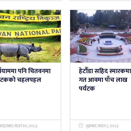
्षायाममा पनि चितवनमा
हेटौँडा सहिद स्मारकमा
्यटकको चहलपहल
गत आवमा पाँच लाख
पर्यटक
आइतबार, साउन १०, २०८३
शुक्रबार, साउन ८, २०८३