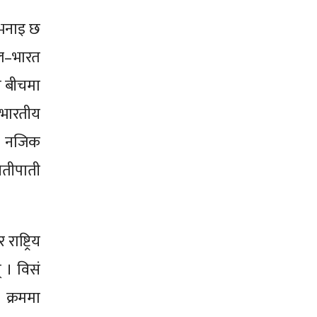
 भनाइ छ
ाल–भारत
ो बीचमा
 भारतीय
 २८ नजिक
खेतीपाती
ाष्ट्रिय
् । विसं
े क्रममा