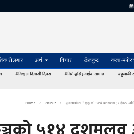
ेशिक रोजगार
अर्थ
विचार
खेलकुद
कला-मनोरञ
ंघ
#विश्व आदिवासी दिवस
#बिगेन्द्रसिंह वाईबा तामाङ
#हुलाकी र
Home
समाचार
शुक्लाफाँटा निकुञ्जको ५१४ दशमलव ३१ हेक्टर जम
कुञ्जको ५१४ दशमलव 