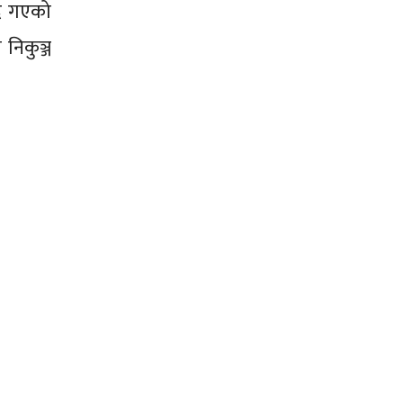
दै गएको
निकुञ्ज