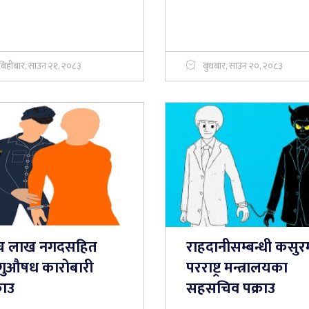
बिहीबार, साउन २१, २०८३
बुधबार, साउन २०, २०८३
ँच लाख नगदसहित
राहदानीसम्बन्धी कसुर
गुऔषध कारोबारी
परराष्ट्र मन्त्रालयका
राउ
सहसचिव पक्राउ