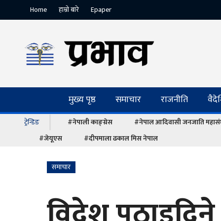
Home
हाम्रो बारे
Epaper
मुख्य पृष्ठ
समाचार
राजनीति
वैद
ट्रेन्डिङ
#नेपाली काङ्ग्रेस
#नेपाल आदिवासी जनजाति महास
#जेयूएस
#दीपमाला ढकाल मिस नेपाल
समाचार
विदेश पठाइदिने 