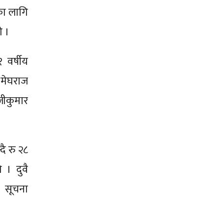
का लागि
े ।
 वर्षीय
 मेघराज
जीकुमार
दै रु २८
 । दुवै
 सूचना