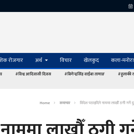
ेशिक रोजगार
अर्थ
विचार
खेलकुद
कला-मनोरञ
ंघ
#विश्व आदिवासी दिवस
#बिगेन्द्रसिंह वाईबा तामाङ
#हुलाकी र
Home
समाचार
विदेश पठाइदिने नाममा लाखौँ ठगी गर्ने द
नाममा लाखौँ ठगी गर्न