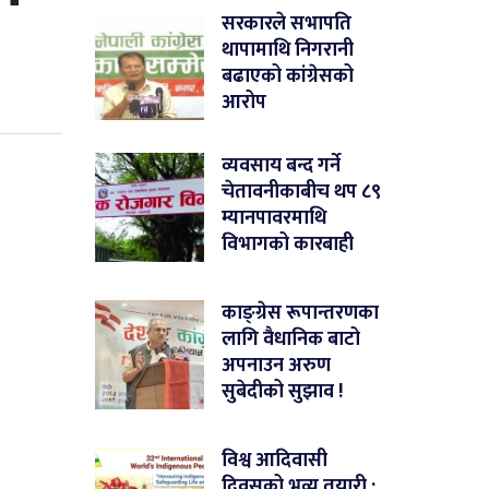
सरकारले सभापति
थापामाथि निगरानी
बढाएको कांग्रेसको
आरोप
व्यवसाय बन्द गर्ने
चेतावनीकाबीच थप ८९
म्यानपावरमाथि
विभागको कारबाही
काङ्ग्रेस रूपान्तरणका
लागि वैधानिक बाटो
अपनाउन अरुण
सुबेदीको सुझाव !
विश्व आदिवासी
दिवसको भव्य तयारी :