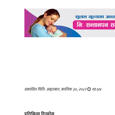
प्रकाशित मिति: आइतबार, कात्तिक ३०, २०८२
११:४४
प्रतिक्रिया दिनुहोस्