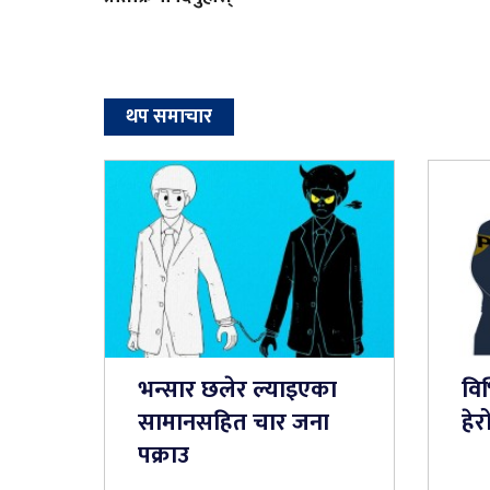
थप समाचार
भन्सार छलेर ल्याइएका
विभ
सामानसहित चार जना
हे
पक्राउ