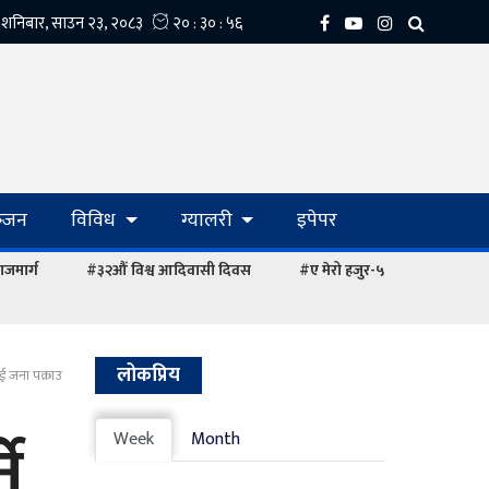
्‍जन
विविध
ग्यालरी
इपेपर
ाजमार्ग
#३२औं विश्व आदिवासी दिवस
#ए मेरो हजुर-५
लोकप्रिय
ुई जना पक्राउ
े
Week
Month