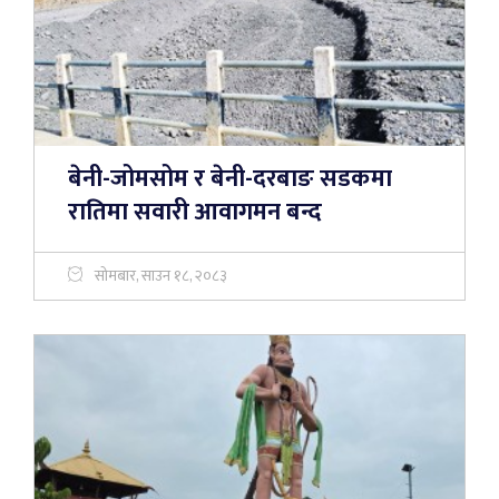
बेनी-जोमसोम र बेनी-दरबाङ सडकमा
रातिमा सवारी आवागमन बन्द
सोमबार, साउन १८, २०८३