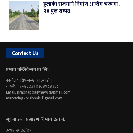
हुलाकी राजमार्ग निर्माण अन्तिम चरणमा,
२४ पुल सम्पन्न
Contact Us
प्रभाव पब्लिकेसन प्रा.लि.
कार्यालय: सिफल–७, काठमाडौं ।
सम्पर्क: ०१–४३७३५७७, ४५८४३६८
Email:
prabhabdailynews@gmail.com
marketing2prabhab@gmail.com
सूचना तथा प्रसारण विभाग दर्ता नं.
३२५१-२०७८/७९