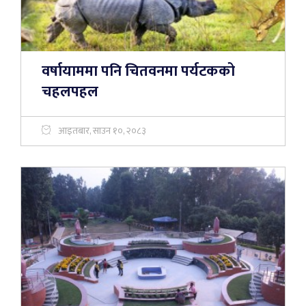
वर्षायाममा पनि चितवनमा पर्यटकको
चहलपहल
आइतबार, साउन १०, २०८३