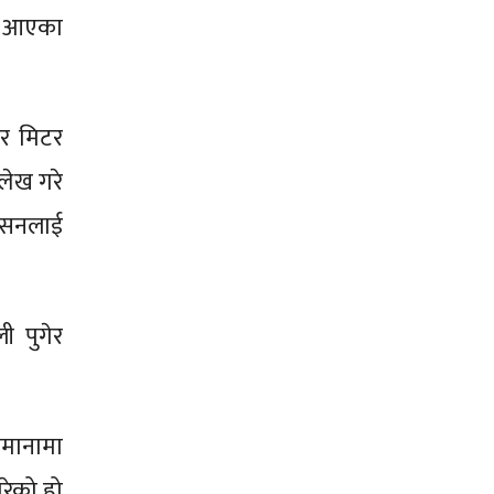
ँगै आएका
ार मिटर
्लेख गरे
शासनलाई
ी पुगेर
िमानामा
रेको हो