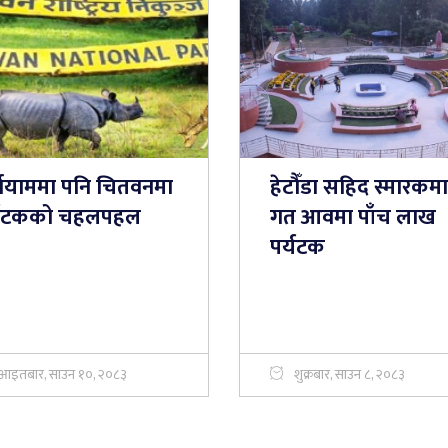
्षायाममा पनि चितवनमा
हेटौँडा सहिद स्मारकमा
्यटकको चहलपहल
गत आवमा पाँच लाख
पर्यटक
आइतबार, साउन १०, २०८३
शुक्रबार, साउन ८, २०८३