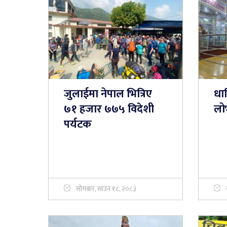
जुलाईमा नेपाल भित्रिए
धा
७१ हजार ७७५ विदेशी
लो
पर्यटक
सोमबार, साउन १८, २०८३