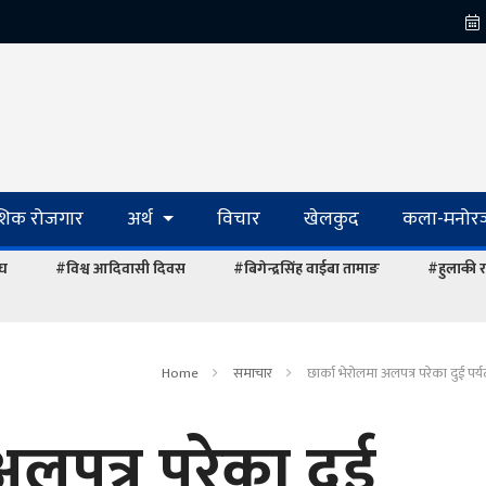
ेशिक रोजगार
अर्थ
विचार
खेलकुद
कला-मनोरञ
ंघ
#विश्व आदिवासी दिवस
#बिगेन्द्रसिंह वाईबा तामाङ
#हुलाकी र
Home
समाचार
छार्का भेरोलमा अलपत्र परेका दुई पर
अलपत्र परेका दुई