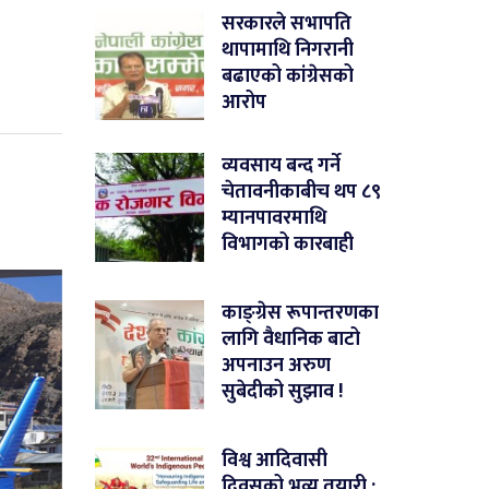
सरकारले सभापति
थापामाथि निगरानी
बढाएको कांग्रेसको
आरोप
व्यवसाय बन्द गर्ने
चेतावनीकाबीच थप ८९
म्यानपावरमाथि
विभागको कारबाही
काङ्ग्रेस रूपान्तरणका
लागि वैधानिक बाटो
अपनाउन अरुण
सुबेदीको सुझाव !
विश्व आदिवासी
दिवसको भव्य तयारी :