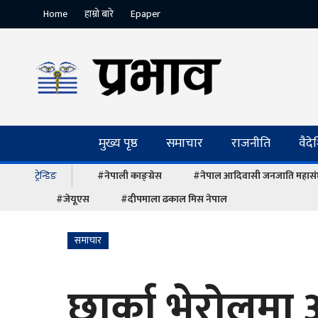
Home
हाम्रो बारे
Epaper
मुख्य पृष्ठ
समाचार
राजनीति
वैद
ट्रेन्डिङ
#नेपाली काङ्ग्रेस
#नेपाल आदिवासी जनजाति महास
#जेयूएस
#दीपमाला ढकाल मिस नेपाल
समाचार
छार्का भेरोलमा 