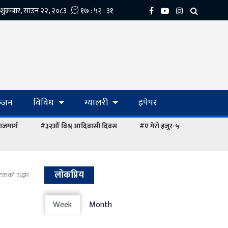
्‍जन
विविध
ग्यालरी
इपेपर
ाजमार्ग
#३२औं विश्व आदिवासी दिवस
#ए मेरो हजुर-५
लोकप्रिय
्यटकको उद्धार
Week
Month