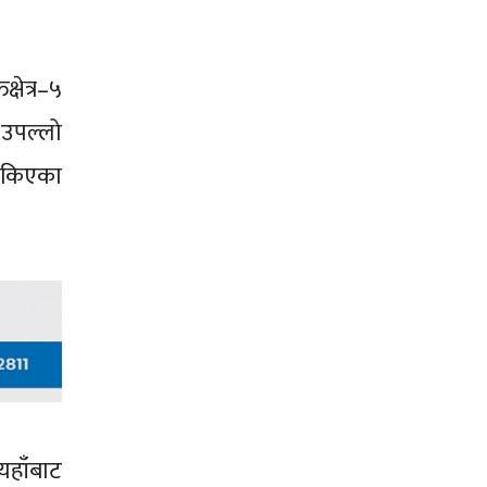
षेत्र–५
 उपल्लो
रोकिएका
यहाँबाट