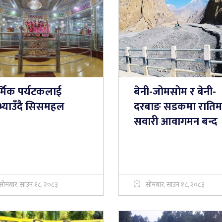
र्मिक पर्यटकलाई
बेनी-जोमसोम र बेनी-
भ्याउँदै सिसमहल
दरबाङ सडकमा रातिम
सवारी आवागमन बन्द
सोमबार, साउन १८, २०८३
सोमबार, साउन १८, २०८३