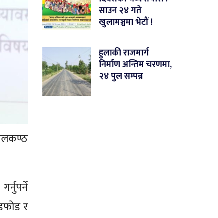
साउन २४ गते
खुलामञ्चमा भेटौं !
हुलाकी राजमार्ग
निर्माण अन्तिम चरणमा,
२४ पुल सम्पन्न
ीलकण्ठ
नुपर्ने
ोडफोड र