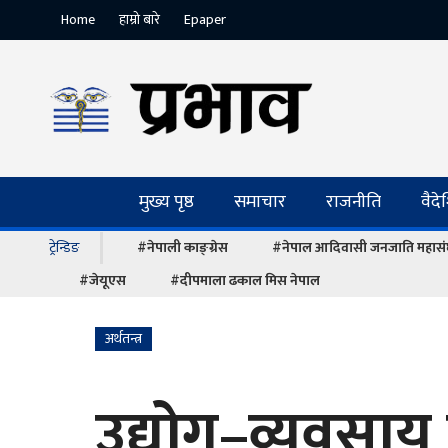
Home
हाम्रो बारे
Epaper
मुख्य पृष्ठ
समाचार
राजनीति
वैद
ट्रेन्डिङ
#नेपाली काङ्ग्रेस
#नेपाल आदिवासी जनजाति महास
#जेयूएस
#दीपमाला ढकाल मिस नेपाल
अर्थतन्त्र
उद्योग–व्यवसा