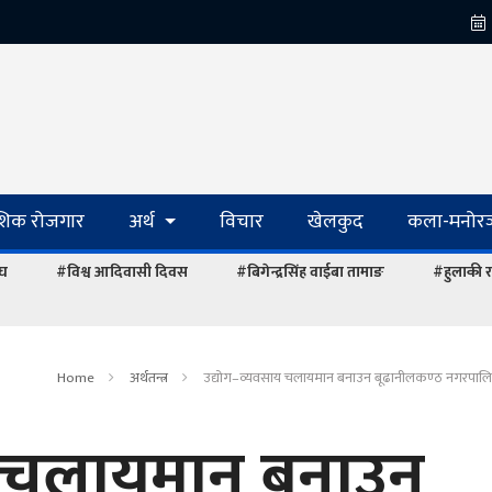
ेशिक रोजगार
अर्थ
विचार
खेलकुद
कला-मनोरञ
ंघ
#विश्व आदिवासी दिवस
#बिगेन्द्रसिंह वाईबा तामाङ
#हुलाकी र
Home
अर्थतन्त्र
उद्योग–व्यवसाय चलायमान बनाउन बूढानीलकण्ठ नगरपालिक
य चलायमान बनाउन