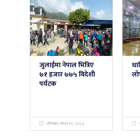
जुलाईमा नेपाल भित्रिए
धा
७१ हजार ७७५ विदेशी
लो
पर्यटक
सोमबार, साउन १८, २०८३