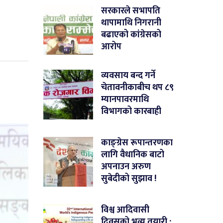
सरकारले सभापति
थापामाथि निगरानी
बढाएको कांग्रेसको
आरोप
व्यवसाय बन्द गर्ने
चेतावनीकाबीच थप ८९
म्यानपावरमाथि
विभागको कारबाही
काङ्ग्रेस रूपान्तरणका
लागि वैधानिक बाटो
अपनाउन अरुण
सुबेदीको सुझाव !
विश्व आदिवासी
दिवसको भव्य तयारी :