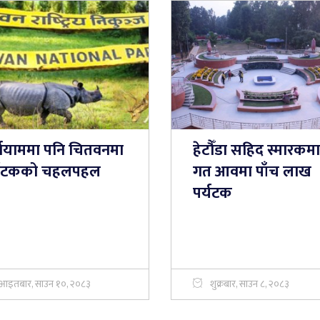
्षायाममा पनि चितवनमा
हेटौँडा सहिद स्मारकमा
्यटकको चहलपहल
गत आवमा पाँच लाख
पर्यटक
आइतबार, साउन १०, २०८३
शुक्रबार, साउन ८, २०८३