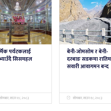
र्मिक पर्यटकलाई
बेनी-जोमसोम र बेनी-
भ्याउँदै सिसमहल
दरबाङ सडकमा रातिम
सवारी आवागमन बन्द
सोमबार, साउन १८, २०८३
सोमबार, साउन १८, २०८३