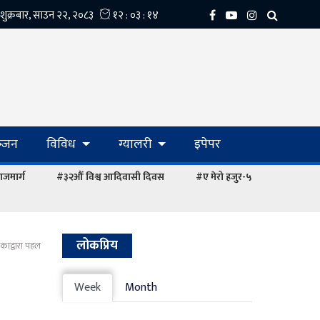
्‍जन
विविध
ग्यालरी
इपेपर
ाजमार्ग
#३२औं विश्व आदिवासी दिवस
#ए मेरो हजुर-५
लोकप्रिय
ाद्वारा पहल
Week
Month