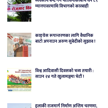
व्यवसाय बन्द गर्ने चेतावनीकाबीच थप ८९
म्यानपावरमाथि विभागको कारबाही
काङ्ग्रेस रूपान्तरणका लागि वैधानिक
बाटो अपनाउन अरुण सुबेदीको सुझाव !
विश्व आदिवासी दिवसको भव्य तयारी :
साउन २४ गते खुलामञ्चमा भेटौं !
हुलाकी राजमार्ग निर्माण अन्तिम चरणमा,