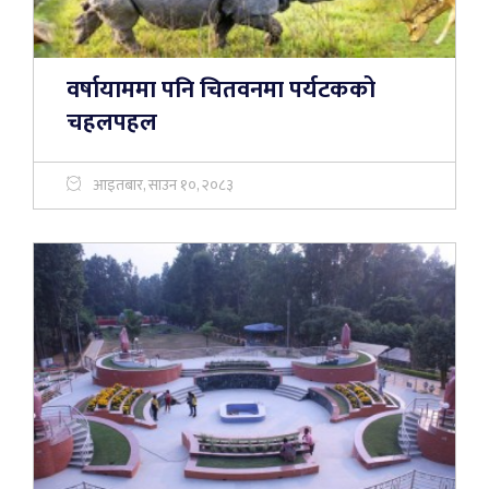
वर्षायाममा पनि चितवनमा पर्यटकको
चहलपहल
आइतबार, साउन १०, २०८३