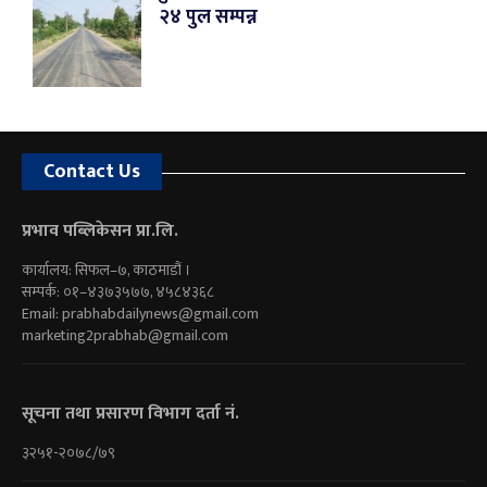
२४ पुल सम्पन्न
Contact Us
प्रभाव पब्लिकेसन प्रा.लि.
कार्यालय: सिफल–७, काठमाडौं ।
सम्पर्क: ०१–४३७३५७७, ४५८४३६८
Email:
prabhabdailynews@gmail.com
marketing2prabhab@gmail.com
सूचना तथा प्रसारण विभाग दर्ता नं.
३२५१-२०७८/७९