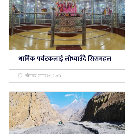
धार्मिक पर्यटकलाई लोभ्याउँदै सिसमहल
सोमबार, साउन १८, २०८३