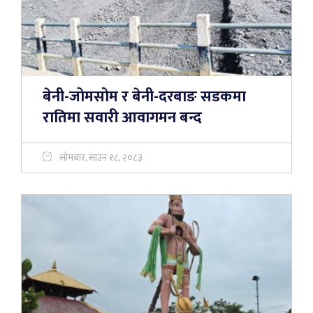
बेनी-जोमसोम र बेनी-दरबाङ सडकमा
रातिमा सवारी आवागमन बन्द
सोमबार, साउन १८, २०८३