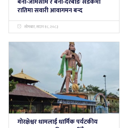
बेनी-जोमसोम र बेनी-दरबाङ सडकमा
रातिमा सवारी आवागमन बन्द
सोमबार, साउन १८, २०८३
गोरक्षेश्वर धामलाई धार्मिक पर्यटकीय