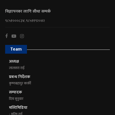
विज्ञापनका लागि सीधा सम्पर्क
९८५१०००८३४, ९८५११९२०४२
Team
अध्यक्ष
लालसरा राई
प्रबन्ध निर्देशक
कृष्णबहादुर कार्की
सम्पादक
दिपा सुनुवार
मल्टिमिडिया
- मनिष राई