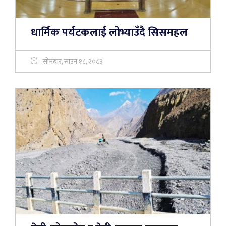
धार्मिक पर्यटकलाई लोभ्याउँदै सिसमहल
सोमबार, साउन १८, २०८३