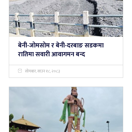
बेनी-जोमसोम र बेनी-दरबाङ सडकमा
रातिमा सवारी आवागमन बन्द
सोमबार, साउन १८, २०८३