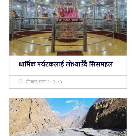
धार्मिक पर्यटकलाई लोभ्याउँदै सिसमहल
सोमबार, साउन १८, २०८३