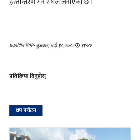
हस्तान्तरण गर्ने संघले जनाएकाे छ ।
प्रकाशित मिति: बुधबार, भदौ १८, २०८२
११:४१
प्रतिक्रिया दिनुहोस्
थप पर्यटन