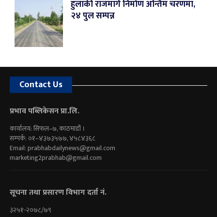
हुलाकी राजमार्ग निर्माण अन्तिम चरणमा,
२४ पुल सम्पन्न
Contact Us
प्रभाव पब्लिकेसन प्रा.लि.
कार्यालय: सिफल–७, काठमाडौं ।
सम्पर्क: ०१–४३७३५७७, ४५८४३६८
Email:
prabhabdailynews@gmail.com
marketing2prabhab@gmail.com
सूचना तथा प्रसारण विभाग दर्ता नं.
३२५१-२०७८/७९