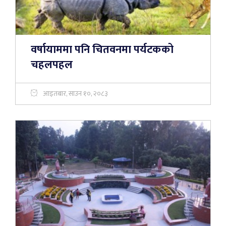
वर्षायाममा पनि चितवनमा पर्यटकको
चहलपहल
आइतबार, साउन १०, २०८३