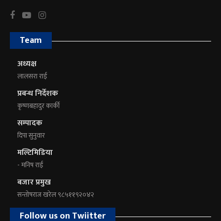
Team
अध्यक्ष
लालसरा राई
प्रबन्ध निर्देशक
कृष्णबहादुर कार्की
सम्पादक
दिपा सुनुवार
मल्टिमिडिया
- मनिष राई
बजार प्रमुख
सन्तोषराज खरेल ९८५११९२०४२
Follow us on Twiitter