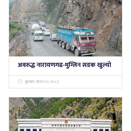
अवरुद्ध नारायणगढ-मुग्लिन सडक खुल्यो
बुधबार, साउन २०, २०८३