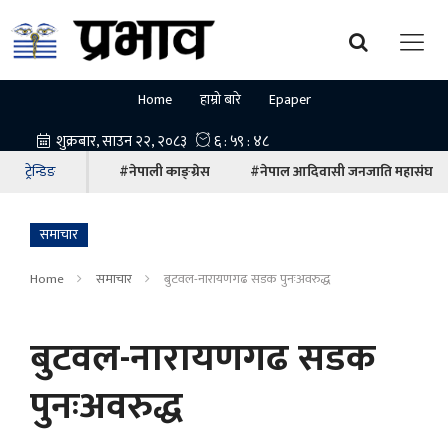
Home
हाम्रो बारे
Epaper
ट्रेन्डिङ
#नेपाली काङ्ग्रेस
#नेपाल आदिवासी जनजाति महासंघ
समाचार
Home
समाचार
बुटवल-नारायणगढ सडक पुनःअवरुद्ध
बुटवल-नारायणगढ सडक
पुनःअवरुद्ध