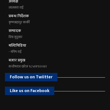
अध्यक्ष
लालसरा राई
प्रबन्ध निर्देशक
कृष्णबहादुर कार्की
सम्पादक
दिपा सुनुवार
मल्टिमिडिया
- मनिष राई
बजार प्रमुख
सन्तोषराज खरेल ९८५११९२०४२
Follow us on Twiitter
Like us on Facebook