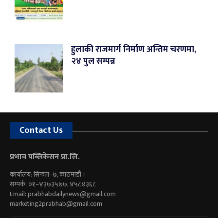
हुलाकी राजमार्ग निर्माण अन्तिम चरणमा,
२४ पुल सम्पन्न
Contact Us
प्रभाव पब्लिकेसन प्रा.लि.
कार्यालय: सिफल–७, काठमाडौं ।
सम्पर्क: ०१–४३७३५७७, ४५८४३६८
Email:
prabhabdailynews@gmail.com
marketing2prabhab@gmail.com