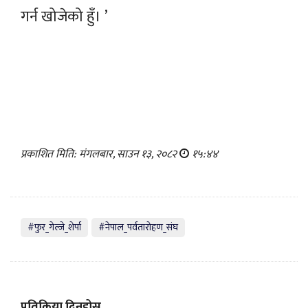
गर्न खोजेको हुँ। ’
प्रकाशित मिति: मंगलबार, साउन १३, २०८२
१५:४४
#फुर_गेल्जे_शेर्पा
#नेपाल_पर्वतारोहण_संघ
प्रतिक्रिया दिनुहोस्