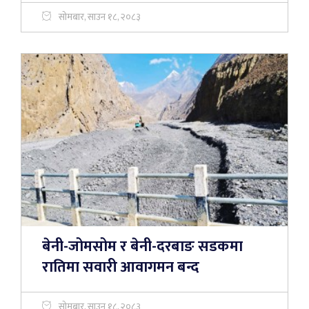
सोमबार, साउन १८, २०८३
बेनी-जोमसोम र बेनी-दरबाङ सडकमा
रातिमा सवारी आवागमन बन्द
सोमबार, साउन १८, २०८३