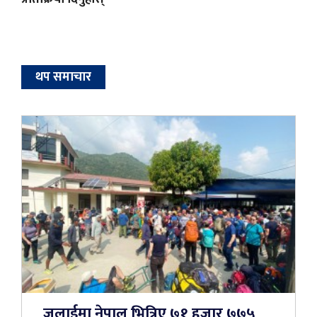
थप समाचार
जुलाईमा नेपाल भित्रिए ७१ हजार ७७५