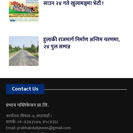
साउन २४ गते खुलामञ्चमा भेटौं !
हुलाकी राजमार्ग निर्माण अन्तिम चरणमा,
२४ पुल सम्पन्न
Contact Us
प्रभाव पब्लिकेसन प्रा.लि.
कार्यालय: सिफल–७, काठमाडौं ।
सम्पर्क: ०१–४३७३५७७, ४५८४३६८
Email:
prabhabdailynews@gmail.com