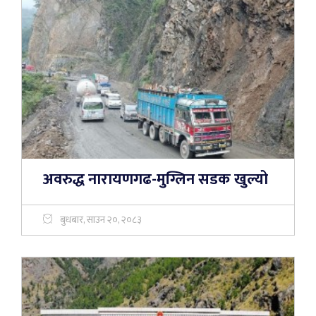
अवरुद्ध नारायणगढ-मुग्लिन सडक खुल्यो
बुधबार, साउन २०, २०८३