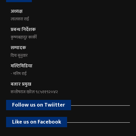
अध्यक्ष
लालसरा राई
प्रबन्ध निर्देशक
कृष्णबहादुर कार्की
सम्पादक
दिपा सुनुवार
मल्टिमिडिया
- मनिष राई
बजार प्रमुख
सन्तोषराज खरेल ९८५११९२०४२
Follow us on Twiitter
Like us on Facebook