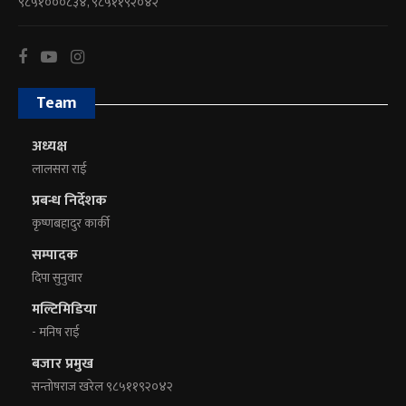
९८५१०००८३४, ९८५११९२०४२
Team
अध्यक्ष
लालसरा राई
प्रबन्ध निर्देशक
कृष्णबहादुर कार्की
सम्पादक
दिपा सुनुवार
मल्टिमिडिया
- मनिष राई
बजार प्रमुख
सन्तोषराज खरेल ९८५११९२०४२