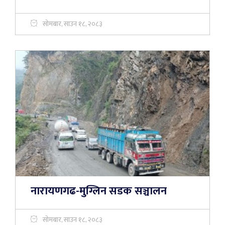
सोमबार, साउन १८, २०८३
नारायणगढ-मुग्लिन सडक सञ्चालन
सोमबार, साउन १८, २०८३